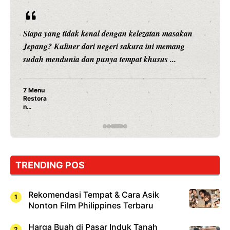
Siapa yang tidak kenal dengan kelezatan masakan
Jepang? Kuliner dari negeri sakura ini memang
sudah mendunia dan punya tempat khusus ...
7 Menu
Restora
n
Jepang
yang
Wajib
Dicoba,
Bukan
Cuma
TRENDING POS
Sushi!
Rekomendasi Tempat & Cara Asik
Nonton Film Philippines Terbaru
Harga Buah di Pasar Induk Tanah