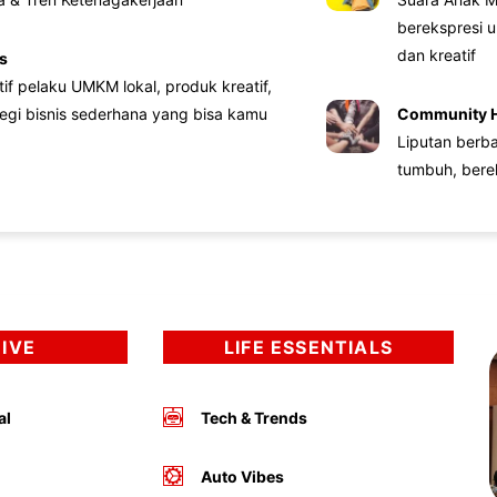
berekspresi u
dan kreatif
s
atif pelaku UMKM lokal, produk kreatif,
tegi bisnis sederhana yang bisa kamu
Community 
Liputan berb
tumbuh, bere
DIVE
LIFE ESSENTIALS
al
Tech & Trends
Auto Vibes