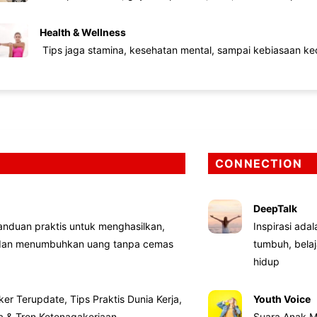
Health & Wellness
Tips jaga stamina, kesehatan mental, sampai kebiasaan kec
CONNECTION
DeepTalk
nduan praktis untuk menghasilkan,
Inspirasi ada
 dan menumbuhkan uang tanpa cemas
tumbuh, bela
hidup
ker Terupdate, Tips Praktis Dunia Kerja,
Youth Voice
ta & Tren Ketenagakerjaan
Suara Anak M