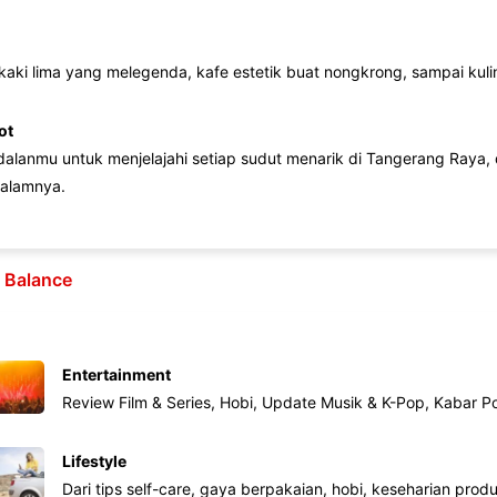
 kaki lima yang melegenda, kafe estetik buat nongkrong, sampai kuline
ot
lanmu untuk menjelajahi setiap sudut menarik di Tangerang Raya, d
alamnya.
e Balance
Entertainment
Review Film & Series, Hobi, Update Musik & K-Pop, Kabar P
Lifestyle
Dari tips self-care, gaya berpakaian, hobi, keseharian produk