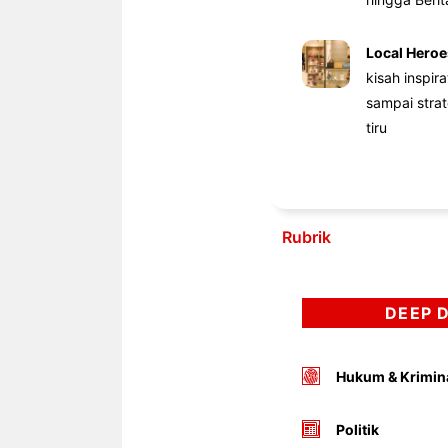
Local Heroe
kisah inspir
sampai stra
tiru
Rubrik
DEEP 
Hukum & Krimin
Politik