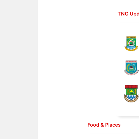
Langsung
ke
TNG Upd
isi
Food & Places