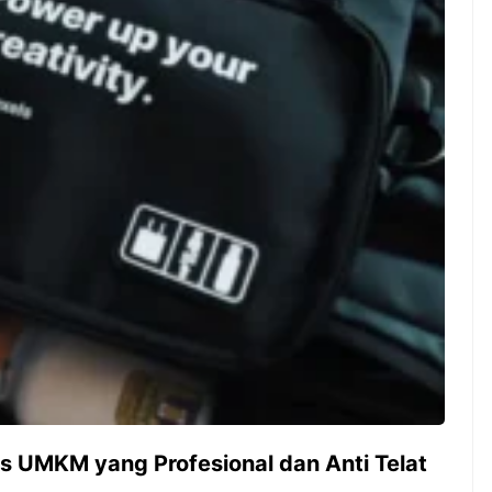
ambut pergantian
Pernah gak sih kamu mulai
oran all you can
ngerjain sesuatu cuma buat iseng-
 You Can Eat
iseng, eh ternyata malah jadi
adirkan
peluang bisnis yang
l ...
menguntungkan? Nah, itulah ...
 2026, Kakkoii
Dari Iseng Jadi Cuan: Kisah
 Hadirkan Pesta All
TUM_ATUL yang Ubah
 Eat Mulai Rp
Hampers Jadi Bisnis Kece
0
as UMKM yang Profesional dan Anti Telat