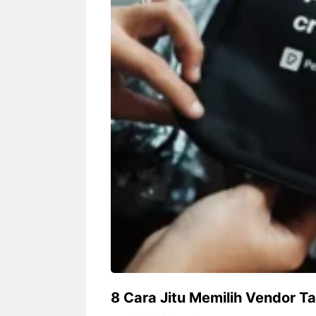
Siapa sangka, dua nama besar di
Bandung – Meny
dunia hiburan, Nunung Srimulat
tahun 2026, rest
dan Vicky Prasetyo, kini merambah
eat Kakkoii All
dunia kuliner dengan membuka
Bandung mengh
restoran ...
penawaran spesia
Nunung Srimulat & Vicky
Sambut
Prasetyo Buka Restoran
Bandung
Ayam Panggang! Cuma Rp
You Can
15 Ribu, Resep Rahasia
145.00
Mami Bikin Nagih!
8 Cara Jitu Memilih Vendor T