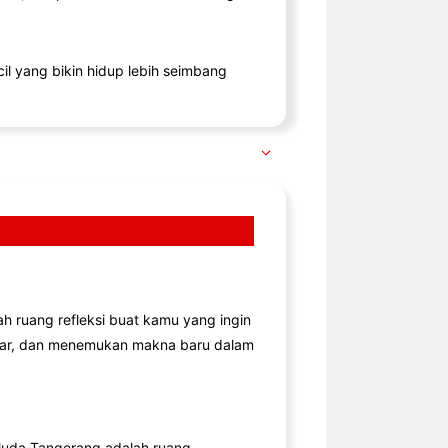
il yang bikin hidup lebih seimbang
lah ruang refleksi buat kamu yang ingin
jar, dan menemukan makna baru dalam
uda Tangerang adalah ruang