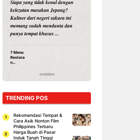
Siapa yang tidak kenal dengan
Siapa sangka, dua
kelezatan masakan Jepang?
dunia hiburan, N
Kuliner dari negeri sakura ini
dan Vicky Praset
memang sudah mendunia dan
dunia kuliner de
punya tempat khusus ...
restoran ...
7 Menu
Nunung S
Restora
Prasetyo
n
Ayam Pa
Jepang
15 Ribu,
yang
Mami Bik
Wajib
Dicoba,
Bukan
Cuma
TRENDING POS
Sushi!
Rekomendasi Tempat &
Cara Asik Nonton Film
Philippines Terbaru
Harga Buah di Pasar
Induk Tanah Tinggi