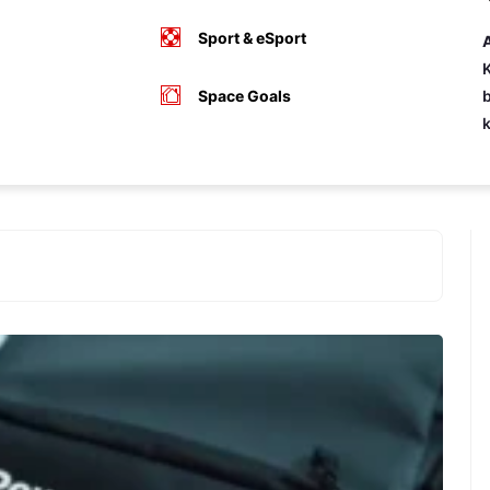
Sport & eSport
A
K
Space Goals
b