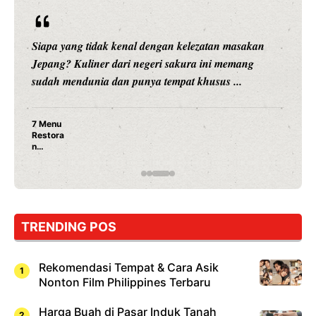
Siapa yang tidak kenal dengan kelezatan masakan
Jepang? Kuliner dari negeri sakura ini memang
sudah mendunia dan punya tempat khusus ...
7 Menu
Restora
n
Jepang
yang
Wajib
Dicoba,
Bukan
Cuma
TRENDING POS
Sushi!
Rekomendasi Tempat & Cara Asik
Nonton Film Philippines Terbaru
Harga Buah di Pasar Induk Tanah