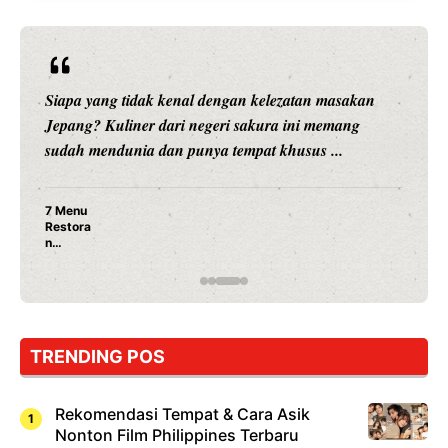
Siapa yang tidak kenal dengan kelezatan masakan
Jepang? Kuliner dari negeri sakura ini memang
sudah mendunia dan punya tempat khusus ...
7 Menu
Restora
n
Jepang
yang
Wajib
Dicoba,
Bukan
Cuma
TRENDING POS
Sushi!
Rekomendasi Tempat & Cara Asik
Nonton Film Philippines Terbaru