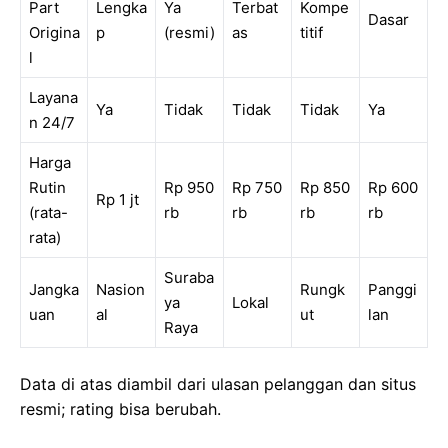
Part
Lengka
Ya
Terbat
Kompe
Dasar
Origina
p
(resmi)
as
titif
l
Layana
Ya
Tidak
Tidak
Tidak
Ya
n 24/7
Harga
Rutin
Rp 950
Rp 750
Rp 850
Rp 600
Rp 1 jt
(rata-
rb
rb
rb
rb
rata)
Suraba
Jangka
Nasion
Rungk
Panggi
ya
Lokal
uan
al
ut
lan
Raya
Data di atas diambil dari ulasan pelanggan dan situs
resmi; rating bisa berubah.