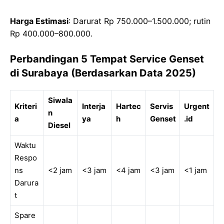
Harga Estimasi
: Darurat Rp 750.000–1.500.000; rutin
Rp 400.000–800.000.
Perbandingan 5 Tempat Service Genset
di Surabaya (Berdasarkan Data 2025)
Siwala
Kriteri
Interja
Hartec
Servis
Urgent
n
a
ya
h
Genset
.id
Diesel
Waktu
Respo
ns
<2 jam
<3 jam
<4 jam
<3 jam
<1 jam
Darura
t
Spare