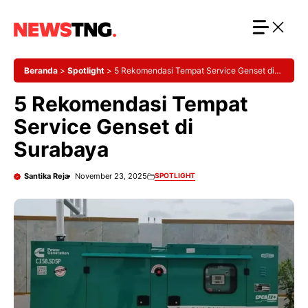
Langsung
ke
isi
Beranda
>
Spotlight
>
5 Rekomendasi Tempat Service Genset di
Surabaya
5 Rekomendasi Tempat
Service Genset di
Surabaya
Santika Reja
November 23, 2025
SPOTLIGHT