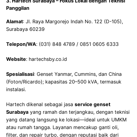
3. Hartech Surabaya – Fokus Lokal dengan Teknisi
Panggilan
Alamat
: Jl. Raya Margorejo Indah No. 122 (D-105),
Surabaya 60239
Telepon/WA
: (031) 848 4789 / 0851 0605 6333
Website
: hartechsby.co.id
Spesialisasi
: Genset Yanmar, Cummins, dan China
(Foton/Ricardo); kapasitas 20–500 kVA, termasuk
instalasi.
Hartech dikenal sebagai jasa
service genset
Surabaya
yang ramah dan terjangkau, dengan teknisi
yang datang langsung ke lokasi—ideal untuk UMKM
atau rumah tangga. Layanan mencakup ganti oli,
filter, dan repair turbo, dengan reputasi baik dari