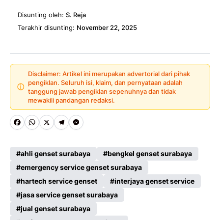
Disunting oleh:
S. Reja
Terakhir disunting:
November 22, 2025
Disclaimer: Artikel ini merupakan advertorial dari pihak
pengiklan. Seluruh isi, klaim, dan pernyataan adalah
ⓘ
tanggung jawab pengiklan sepenuhnya dan tidak
mewakili pandangan redaksi.
Fa
W
X
Te
M
ce
ha
le
es
ahli genset surabaya
bengkel genset surabaya
b
ts
gr
se
emergency service genset surabaya
o
A
a
n
hartech service genset
interjaya genset service
o
p
m
g
jasa service genset surabaya
k
p
er
jual genset surabaya