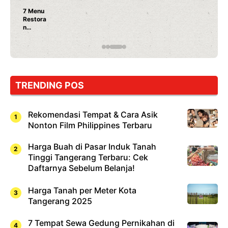
7 Menu
Restora
n
Jepang
yang
Wajib
Dicoba,
Bukan
Cuma
TRENDING POS
Sushi!
Rekomendasi Tempat & Cara Asik
Nonton Film Philippines Terbaru
Harga Buah di Pasar Induk Tanah
Tinggi Tangerang Terbaru: Cek
Daftarnya Sebelum Belanja!
Harga Tanah per Meter Kota
Tangerang 2025
7 Tempat Sewa Gedung Pernikahan di