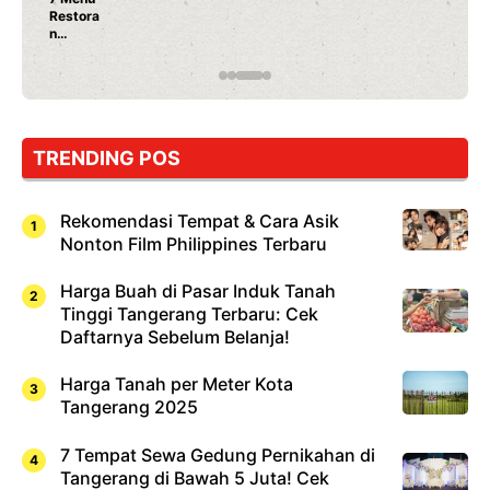
Restora
n
Jepang
yang
Wajib
Dicoba,
Bukan
Cuma
TRENDING POS
Sushi!
Rekomendasi Tempat & Cara Asik
Nonton Film Philippines Terbaru
Harga Buah di Pasar Induk Tanah
Tinggi Tangerang Terbaru: Cek
Daftarnya Sebelum Belanja!
Harga Tanah per Meter Kota
Tangerang 2025
7 Tempat Sewa Gedung Pernikahan di
Tangerang di Bawah 5 Juta! Cek