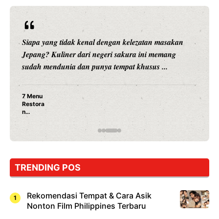
Siapa yang tidak kenal dengan kelezatan masakan
Jepang? Kuliner dari negeri sakura ini memang
sudah mendunia dan punya tempat khusus ...
7 Menu
Restora
n
Jepang
yang
Wajib
Dicoba,
Bukan
Cuma
TRENDING POS
Sushi!
Rekomendasi Tempat & Cara Asik
Nonton Film Philippines Terbaru