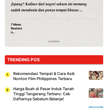
Jepang? Kuliner dari negeri sakura ini memang
sudah mendunia dan punya tempat khusus ...
7 Menu
Restora
n
Jepang
yang
Wajib
Dicoba,
Bukan
Cuma
TRENDING POS
Sushi!
Rekomendasi Tempat & Cara Asik
Nonton Film Philippines Terbaru
Harga Buah di Pasar Induk Tanah
Tinggi Tangerang Terbaru: Cek
Daftarnya Sebelum Belanja!