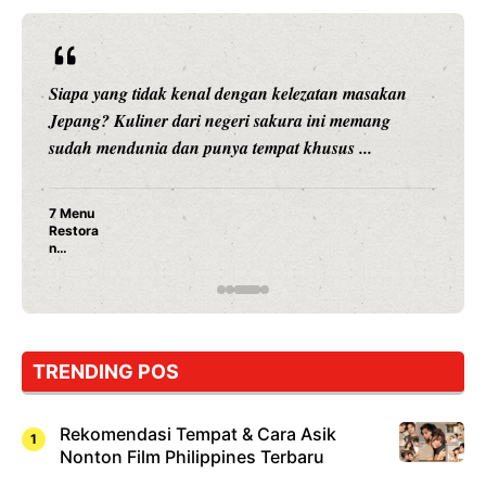
Siapa yang tidak kenal dengan kelezatan masakan
Jepang? Kuliner dari negeri sakura ini memang
sudah mendunia dan punya tempat khusus ...
7 Menu
Restora
n
Jepang
yang
Wajib
Dicoba,
Bukan
Cuma
TRENDING POS
Sushi!
Rekomendasi Tempat & Cara Asik
Nonton Film Philippines Terbaru