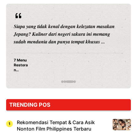
Siapa yang tidak kenal dengan kelezatan masakan
Jepang? Kuliner dari negeri sakura ini memang
sudah mendunia dan punya tempat khusus ...
7 Menu
Restora
n
Jepang
yang
Wajib
Dicoba,
Bukan
Cuma
TRENDING POS
Sushi!
Rekomendasi Tempat & Cara Asik
Nonton Film Philippines Terbaru