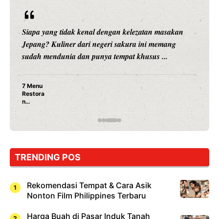
Siapa yang tidak kenal dengan kelezatan masakan
Jepang? Kuliner dari negeri sakura ini memang
sudah mendunia dan punya tempat khusus ...
7 Menu
Restora
n
Jepang
yang
Wajib
Dicoba,
Bukan
Cuma
TRENDING POS
Sushi!
Rekomendasi Tempat & Cara Asik
Nonton Film Philippines Terbaru
Harga Buah di Pasar Induk Tanah