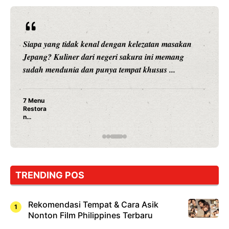
Siapa yang tidak kenal dengan kelezatan masakan
Jepang? Kuliner dari negeri sakura ini memang
sudah mendunia dan punya tempat khusus ...
7 Menu
Restora
n
Jepang
yang
Wajib
Dicoba,
Bukan
Cuma
TRENDING POS
Sushi!
Rekomendasi Tempat & Cara Asik
Nonton Film Philippines Terbaru