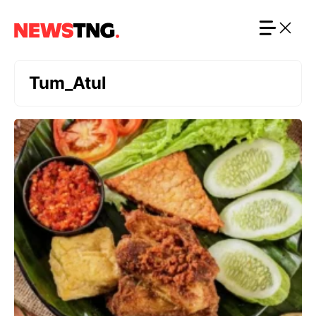
Langsung
ke
isi
Tum_Atul