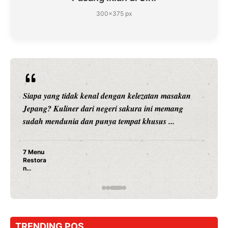
300×375 px
Siapa yang tidak kenal dengan kelezatan masakan
Jepang? Kuliner dari negeri sakura ini memang
sudah mendunia dan punya tempat khusus ...
7 Menu
Restora
n
Jepang
yang
Wajib
Dicoba,
Bukan
Cuma
TRENDING POS
Sushi!