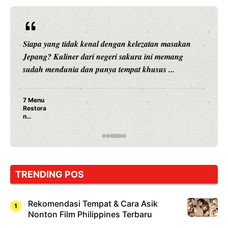
Siapa yang tidak kenal dengan kelezatan masakan
Jepang? Kuliner dari negeri sakura ini memang
sudah mendunia dan punya tempat khusus ...
7 Menu
Restora
n
Jepang
yang
Wajib
Dicoba,
Bukan
Cuma
TRENDING POS
Sushi!
Rekomendasi Tempat & Cara Asik
Nonton Film Philippines Terbaru