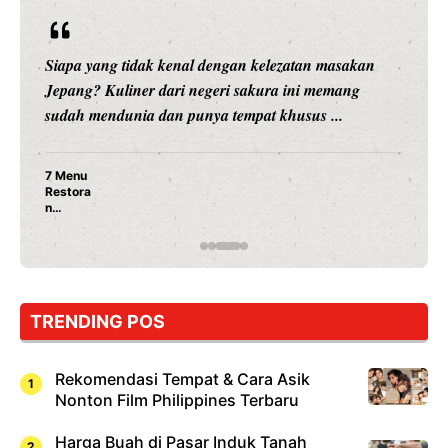
Siapa yang tidak kenal dengan kelezatan masakan
Jepang? Kuliner dari negeri sakura ini memang
sudah mendunia dan punya tempat khusus ...
7 Menu
Restora
n
Jepang
yang
Wajib
Dicoba,
Bukan
Cuma
TRENDING POS
Sushi!
Rekomendasi Tempat & Cara Asik
Nonton Film Philippines Terbaru
Harga Buah di Pasar Induk Tanah