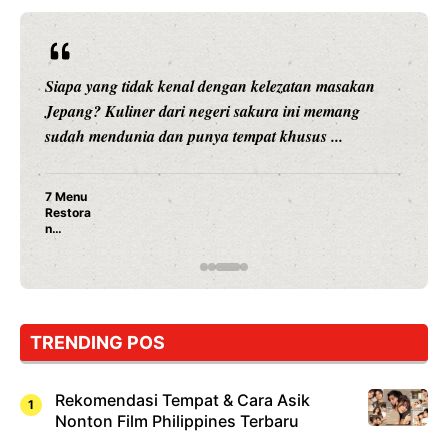
Siapa yang tidak kenal dengan kelezatan masakan
Jepang? Kuliner dari negeri sakura ini memang
sudah mendunia dan punya tempat khusus ...
7 Menu
Restora
n
Jepang
yang
Wajib
Dicoba,
Bukan
Cuma
TRENDING POS
Sushi!
Rekomendasi Tempat & Cara Asik
Nonton Film Philippines Terbaru