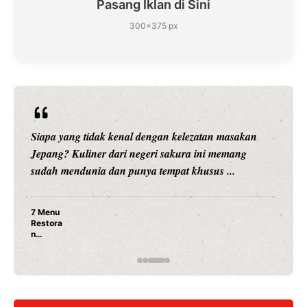
Pasang Iklan di Sini
300×375 px
Siapa yang tidak kenal dengan kelezatan masakan
Jepang? Kuliner dari negeri sakura ini memang
sudah mendunia dan punya tempat khusus ...
7 Menu
Restora
n
Jepang
yang
Wajib
Dicoba,
Bukan
Cuma