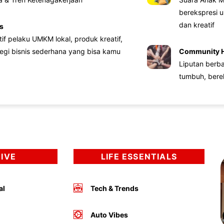
berekspresi u
dan kreatif
s
atif pelaku UMKM lokal, produk kreatif,
tegi bisnis sederhana yang bisa kamu
Community 
Liputan berb
tumbuh, bere
DIVE
LIFE ESSENTIALS
al
Tech & Trends
Auto Vibes