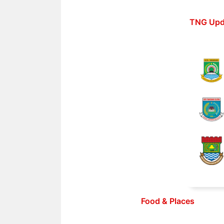
Langsung
ke
TNG Upd
isi
Food & Places