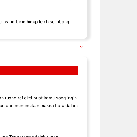
il yang bikin hidup lebih seimbang
lah ruang refleksi buat kamu yang ingin
jar, dan menemukan makna baru dalam
uda Tangerang adalah ruang