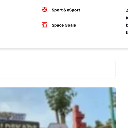
Sport & eSport
A
K
Space Goals
b