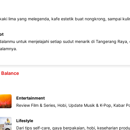
 kaki lima yang melegenda, kafe estetik buat nongkrong, sampai kuline
ot
lanmu untuk menjelajahi setiap sudut menarik di Tangerang Raya, d
alamnya.
e Balance
Entertainment
Review Film & Series, Hobi, Update Musik & K-Pop, Kabar P
Lifestyle
Dari tips self-care, gaya berpakaian, hobi, keseharian produk