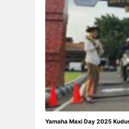
Siapa sangka, dua nama besar di
Bandung – Meny
dunia hiburan, Nunung Srimulat
tahun 2026, rest
dan Vicky Prasetyo, kini merambah
eat Kakkoii All
dunia kuliner dengan membuka
Bandung mengh
restoran ...
penawaran spesia
Nunung Srimulat & Vicky
Sambut
Prasetyo Buka Restoran
Bandung
Ayam Panggang! Cuma Rp
You Can
15 Ribu, Resep Rahasia
145.00
Mami Bikin Nagih!
Yamaha Maxi Day 2025 Kudus