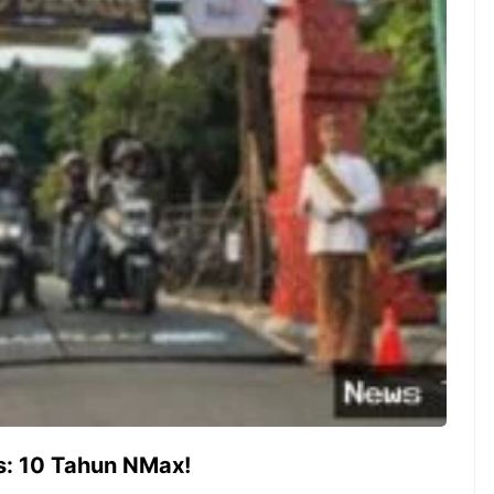
ambut pergantian
Pernah gak sih kamu mulai
oran all you can
ngerjain sesuatu cuma buat iseng-
 You Can Eat
iseng, eh ternyata malah jadi
adirkan
peluang bisnis yang
l ...
menguntungkan? Nah, itulah ...
 2026, Kakkoii
Dari Iseng Jadi Cuan: Kisah
 Hadirkan Pesta All
TUM_ATUL yang Ubah
 Eat Mulai Rp
Hampers Jadi Bisnis Kece
0
: 10 Tahun NMax!