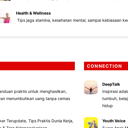
Health & Wellness
Tips jaga stamina, kesehatan mental, sampai kebiasaan kec
CONNECTION
DeepTalk
nduan praktis untuk menghasilkan,
Inspirasi ada
 dan menumbuhkan uang tanpa cemas
tumbuh, bela
hidup
ker Terupdate, Tips Praktis Dunia Kerja,
Youth Voice
ta & Tren Ketenagakerjaan
Suara Anak M