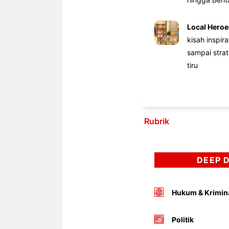
Local Heroe
kisah inspir
sampai stra
tiru
Rubrik
DEEP 
Hukum & Krimin
Politik