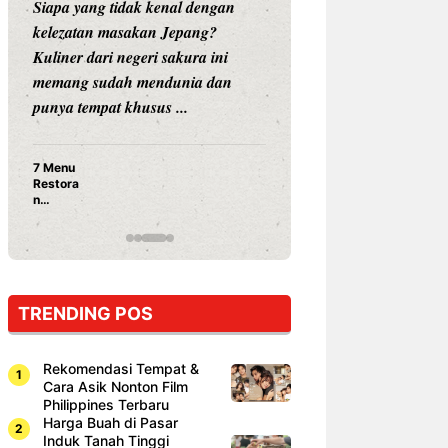
Siapa yang tidak kenal dengan
Siapa sangka, dua
kelezatan masakan Jepang?
dunia hiburan, N
Kuliner dari negeri sakura ini
dan Vicky Praset
memang sudah mendunia dan
dunia kuliner de
punya tempat khusus ...
restoran ...
7 Menu
Nunung S
Restora
Prasetyo
n
Ayam Pa
Jepang
15 Ribu,
yang
Mami Bik
Wajib
Dicoba,
Bukan
Cuma
TRENDING POS
Sushi!
Rekomendasi Tempat &
Cara Asik Nonton Film
Philippines Terbaru
Harga Buah di Pasar
Induk Tanah Tinggi