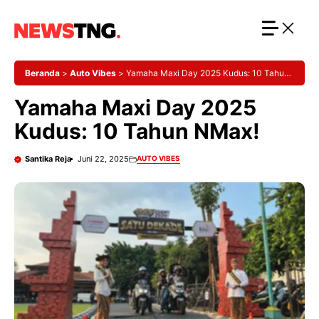
Langsung
ke
isi
Beranda
>
Auto Vibes
>
Yamaha Maxi Day 2025 Kudus: 10 Tahun
NMax!
Yamaha Maxi Day 2025
Kudus: 10 Tahun NMax!
Santika Reja
Juni 22, 2025
AUTO VIBES