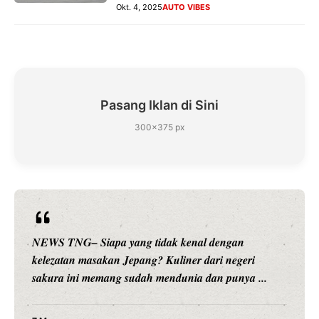
Okt. 4, 2025
AUTO VIBES
Pasang Iklan di Sini
300×375 px
l dengan
NEWS TNG– Siapa sangka, dua nama bes
ari negeri
hiburan, Nunung Srimulat dan Vicky Pras
an punya ...
merambah dunia kuliner dengan ...