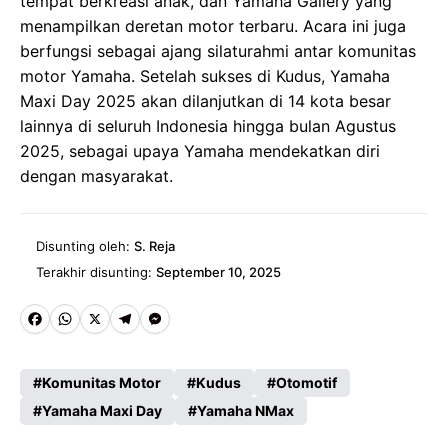
tempat berkreasi anak, dan Yamaha Gallery yang
menampilkan deretan motor terbaru. Acara ini juga
berfungsi sebagai ajang silaturahmi antar komunitas
motor Yamaha. Setelah sukses di Kudus, Yamaha
Maxi Day 2025 akan dilanjutkan di 14 kota besar
lainnya di seluruh Indonesia hingga bulan Agustus
2025, sebagai upaya Yamaha mendekatkan diri
dengan masyarakat.
Disunting oleh:
S. Reja
Terakhir disunting:
September 10, 2025
Fa
W
X
Te
M
ce
ha
le
es
Komunitas Motor
Kudus
Otomotif
b
ts
gr
se
Yamaha Maxi Day
Yamaha NMax
o
A
a
n