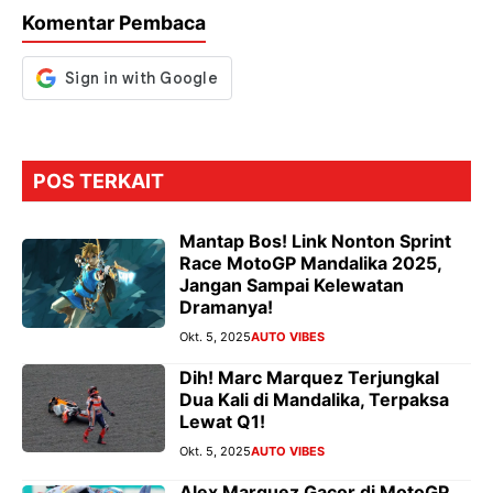
o
p
m
g
Komentar Pembaca
k
p
er
POS TERKAIT
Mantap Bos! Link Nonton Sprint
Race MotoGP Mandalika 2025,
Jangan Sampai Kelewatan
Dramanya!
Okt. 5, 2025
AUTO VIBES
Dih! Marc Marquez Terjungkal
Dua Kali di Mandalika, Terpaksa
Lewat Q1!
Okt. 5, 2025
AUTO VIBES
Alex Marquez Gacor di MotoGP,