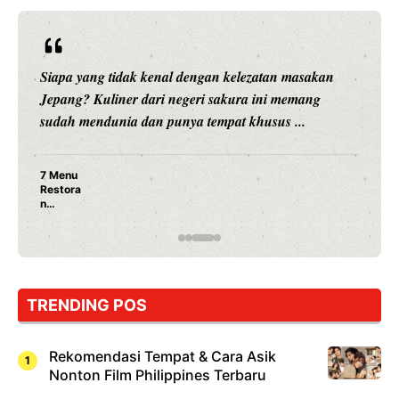
Siapa yang tidak kenal dengan kelezatan masakan
Jepang? Kuliner dari negeri sakura ini memang
sudah mendunia dan punya tempat khusus ...
7 Menu
Restora
n
Jepang
yang
Wajib
Dicoba,
Bukan
Cuma
TRENDING POS
Sushi!
Rekomendasi Tempat & Cara Asik
Nonton Film Philippines Terbaru