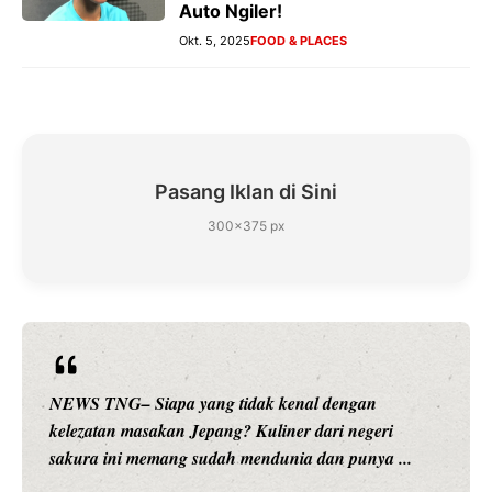
Auto Ngiler!
Okt. 5, 2025
FOOD & PLACES
Pasang Iklan di Sini
300×375 px
NEWS TNG– Siapa sangka, dua nama besar di dunia
hiburan, Nunung Srimulat dan Vicky Prasetyo, kini
merambah dunia kuliner dengan ...