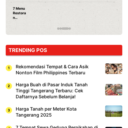
Nunung Srimulat & Vicky Prasetyo Buka Restoran
Ayam Panggang! Cuma Rp 15 Ribu, Resep
Rahasia Mami Bikin Nagih!
TRENDING POS
Rekomendasi Tempat & Cara Asik
Nonton Film Philippines Terbaru
Harga Buah di Pasar Induk Tanah
Tinggi Tangerang Terbaru: Cek
Daftarnya Sebelum Belanja!
Harga Tanah per Meter Kota
Tangerang 2025
7 Tempat Sewa Gedung Pernikahan di