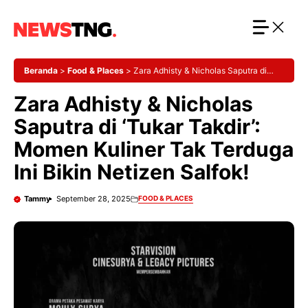
Langsung
ke
isi
Beranda
>
Food & Places
>
Zara Adhisty & Nicholas Saputra di
‘Tukar Takdir’: Momen Kuliner Tak Terduga Ini Bikin Netizen Salfok!
Zara Adhisty & Nicholas
Saputra di ‘Tukar Takdir’:
Momen Kuliner Tak Terduga
Ini Bikin Netizen Salfok!
Tammy
September 28, 2025
FOOD & PLACES