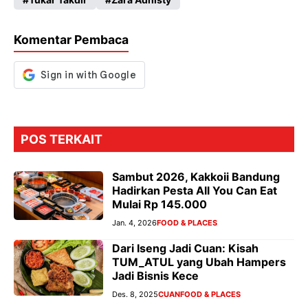
o
A
a
n
o
p
m
g
Komentar Pembaca
k
p
er
POS TERKAIT
Sambut 2026, Kakkoii Bandung
Hadirkan Pesta All You Can Eat
Mulai Rp 145.000
Jan. 4, 2026
FOOD & PLACES
Dari Iseng Jadi Cuan: Kisah
TUM_ATUL yang Ubah Hampers
Jadi Bisnis Kece
Des. 8, 2025
CUAN
FOOD & PLACES