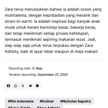
Zara terus menunjukkan bahwa ia adalah sosok yang
multitalenta, dengan kepribadian yang menarik dan
down-to-earth
. Ia adalah inspirasi bagi banyak anak
muda untuk berani bermimpi besar, bekerja keras,
dan tetap menikmati setiap proses kehidupan,
termasuk menikmati sepiring makanan lezat. Jadi,
siap-siap saja untuk terus terpukau dengan Zara
Adhisty, baik di layar lebar maupun di meja makan!
Disunting oleh:
S. Reja
Terakhir disunting:
September 27, 2025
Fa
W
X
Te
M
ce
ha
le
es
film Indonesia
Kuliner
Nicholas Saputra
b
ts
gr
se
Tukar Takdir
Zara Adhisty