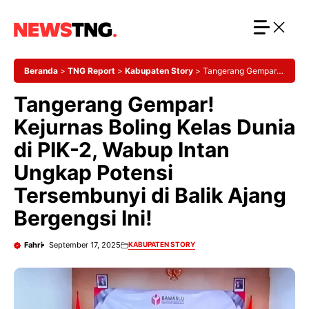
Langsung
ke
isi
Beranda
>
TNG Report
>
Kabupaten Story
>
Tangerang Gempar!
Kejurnas Boling Kelas Dunia di PIK-2, Wabup Intan Ungkap Potensi
Tangerang Gempar!
Tersembunyi di Balik Ajang Bergengsi Ini!
Kejurnas Boling Kelas Dunia
di PIK-2, Wabup Intan
Ungkap Potensi
Tersembunyi di Balik Ajang
Bergengsi Ini!
Fahri
September 17, 2025
KABUPATEN STORY