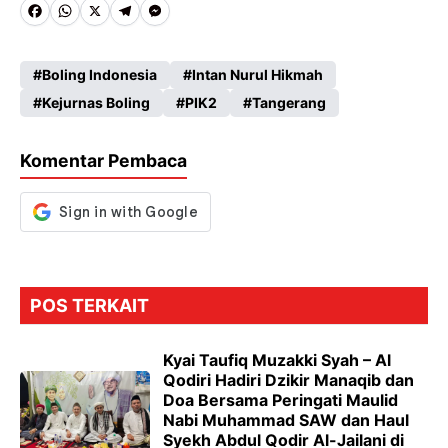
Fa
W
X
Te
M
ce
ha
le
es
Boling Indonesia
Intan Nurul Hikmah
b
ts
gr
se
Kejurnas Boling
PIK2
Tangerang
o
A
a
n
o
p
m
g
Komentar Pembaca
k
p
er
POS TERKAIT
Kyai Taufiq Muzakki Syah – Al
Qodiri Hadiri Dzikir Manaqib dan
Doa Bersama Peringati Maulid
Nabi Muhammad SAW dan Haul
Syekh Abdul Qodir Al-Jailani di