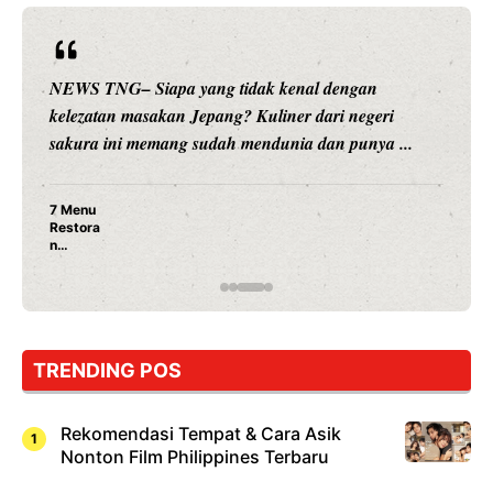
NEWS TNG– Siapa sangka, dua nama besar di dunia
hiburan, Nunung Srimulat dan Vicky Prasetyo, kini
merambah dunia kuliner dengan ...
Nunung Srimulat & Vicky Prasetyo Buka Restoran
Ayam Panggang! Cuma Rp 15 Ribu, Resep
Rahasia Mami Bikin Nagih!
TRENDING POS
Rekomendasi Tempat & Cara Asik
Nonton Film Philippines Terbaru