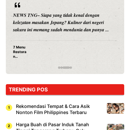
NEWS TNG– Siapa sangka, dua nama besar di dunia
hiburan, Nunung Srimulat dan Vicky Prasetyo, kini
merambah dunia kuliner dengan ...
Nunung Srimulat & Vicky Prasetyo Buka Restoran
Ayam Panggang! Cuma Rp 15 Ribu, Resep
Rahasia Mami Bikin Nagih!
TRENDING POS
Rekomendasi Tempat & Cara Asik
Nonton Film Philippines Terbaru
Harga Buah di Pasar Induk Tanah