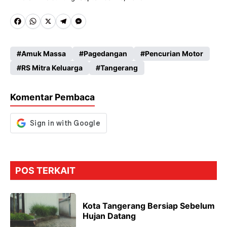
Fa
W
X
Te
M
ce
ha
le
es
Amuk Massa
Pagedangan
Pencurian Motor
b
ts
gr
se
RS Mitra Keluarga
Tangerang
o
A
a
n
o
p
m
g
Komentar Pembaca
k
p
er
POS TERKAIT
Kota Tangerang Bersiap Sebelum
Hujan Datang