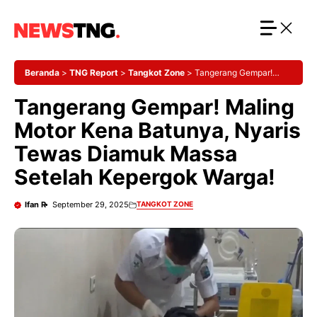
Langsung
ke
isi
Beranda
>
TNG Report
>
Tangkot Zone
>
Tangerang Gempar!
Maling Motor Kena Batunya, Nyaris Tewas Diamuk Massa Setelah
Tangerang Gempar! Maling
Kepergok Warga!
Motor Kena Batunya, Nyaris
Tewas Diamuk Massa
Setelah Kepergok Warga!
Ifan R
September 29, 2025
TANGKOT ZONE