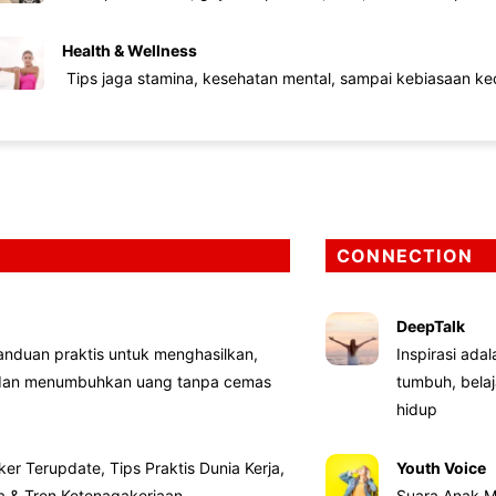
Health & Wellness
Tips jaga stamina, kesehatan mental, sampai kebiasaan kec
CONNECTION
DeepTalk
nduan praktis untuk menghasilkan,
Inspirasi ada
 dan menumbuhkan uang tanpa cemas
tumbuh, bela
hidup
ker Terupdate, Tips Praktis Dunia Kerja,
Youth Voice
ta & Tren Ketenagakerjaan
Suara Anak M