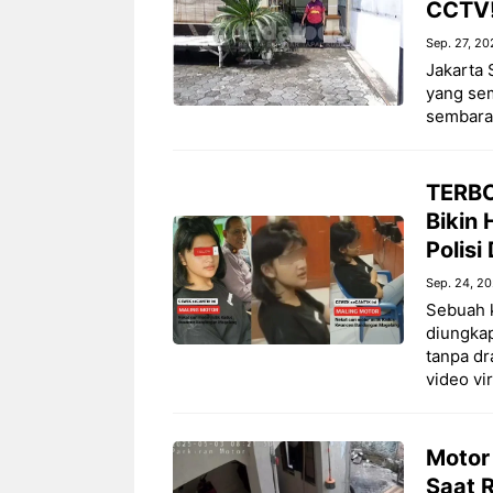
CCTV
Sep. 27, 20
Jakarta 
yang sem
sembaran
TERBO
Bikin
Polisi
Sep. 24, 2
Sebuah k
diungkap
tanpa dr
video vir
Motor
Saat 