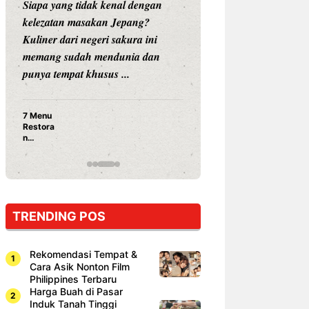
Siapa sangka, dua nama besar di
Bandung –
dunia hiburan, Nunung Srimulat
tahun 2026,
dan Vicky Prasetyo, kini merambah
eat Kakkoi
dunia kuliner dengan membuka
Bandung m
restoran ...
penawaran s
Nunung Srimulat & Vicky
S
Prasetyo Buka Restoran
B
Ayam Panggang! Cuma Rp
Y
15 Ribu, Resep Rahasia
1
Mami Bikin Nagih!
TRENDING POS
Rekomendasi Tempat &
Cara Asik Nonton Film
Philippines Terbaru
Harga Buah di Pasar
Induk Tanah Tinggi