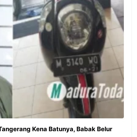
ak sih kamu mulai
Siapa yang tidak kenal dengan
sesuatu cuma buat iseng-
kelezatan masakan Jepang?
 ternyata malah jadi
Kuliner dari negeri sakura ini
isnis yang
memang sudah mendunia dan
gkan? Nah, itulah ...
punya tempat khusus ...
7 Menu
Dari Iseng Jadi Cuan: Kisah
Restora
TUM_ATUL yang Ubah
n
Hampers Jadi Bisnis Kece
Jepang
yang
Wajib
Dicoba,
Bukan
Cuma
Sushi!
 Tangerang Kena Batunya, Babak Belur