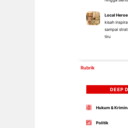
Local Heroe
kisah inspir
sampai stra
tiru
Rubrik
DEEP 
Hukum & Krimin
Politik