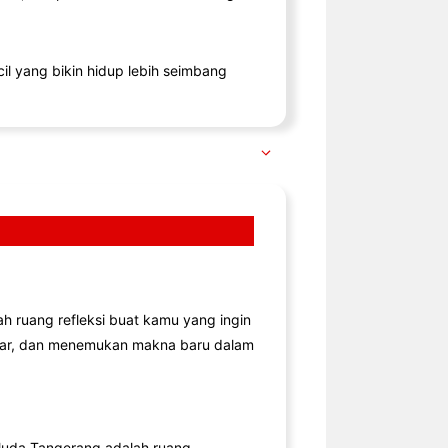
il yang bikin hidup lebih seimbang
lah ruang refleksi buat kamu yang ingin
jar, dan menemukan makna baru dalam
uda Tangerang adalah ruang