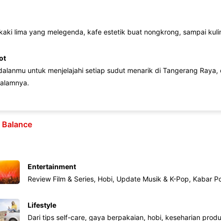
 kaki lima yang melegenda, kafe estetik buat nongkrong, sampai kuline
ot
lanmu untuk menjelajahi setiap sudut menarik di Tangerang Raya, d
alamnya.
e Balance
Entertainment
Review Film & Series, Hobi, Update Musik & K-Pop, Kabar P
Lifestyle
Dari tips self-care, gaya berpakaian, hobi, keseharian produk