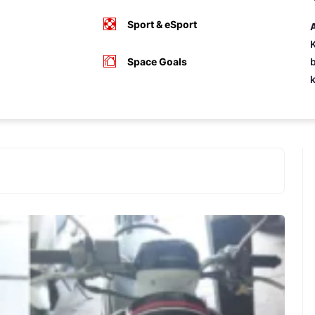
Sport & eSport
A
K
Space Goals
b