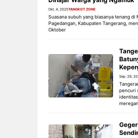
Okt. 4, 2025
TANGKOT ZONE
Suasana subuh yang biasanya tenang di 
Pagedangan, Kabupaten Tangerang, menda
Oktober
Tange
Batun
Keper
Sep. 29, 2
Tangera
pencuri 
identita
merega
Geger!
Sendi