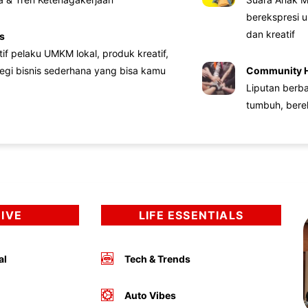
berekspresi u
dan kreatif
s
atif pelaku UMKM lokal, produk kreatif,
tegi bisnis sederhana yang bisa kamu
Community 
Liputan berb
tumbuh, bere
DIVE
LIFE ESSENTIALS
al
Tech & Trends
Auto Vibes