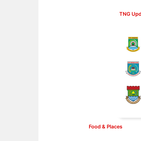
Langsung
ke
TNG Upd
isi
Food & Places