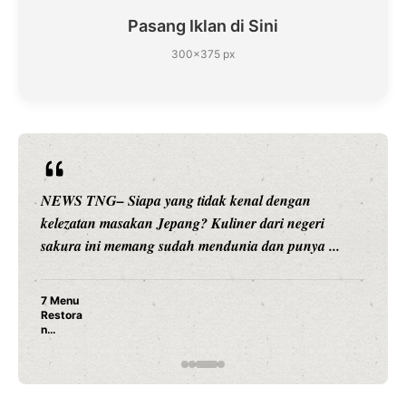
Pasang Iklan di Sini
300×375 px
NEWS TNG– Siapa sangka, dua nama besar di dunia
hiburan, Nunung Srimulat dan Vicky Prasetyo, kini
merambah dunia kuliner dengan ...
Nunung Srimulat & Vicky Prasetyo Buka Restoran
Ayam Panggang! Cuma Rp 15 Ribu, Resep
Rahasia Mami Bikin Nagih!