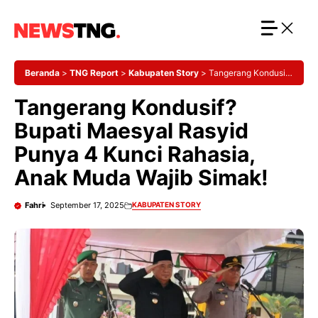
Langsung
ke
isi
Beranda
>
TNG Report
>
Kabupaten Story
>
Tangerang Kondusif?
Bupati Maesyal Rasyid Punya 4 Kunci Rahasia, Anak Muda Wajib
Tangerang Kondusif?
Simak!
Bupati Maesyal Rasyid
Punya 4 Kunci Rahasia,
Anak Muda Wajib Simak!
Fahri
September 17, 2025
KABUPATEN STORY