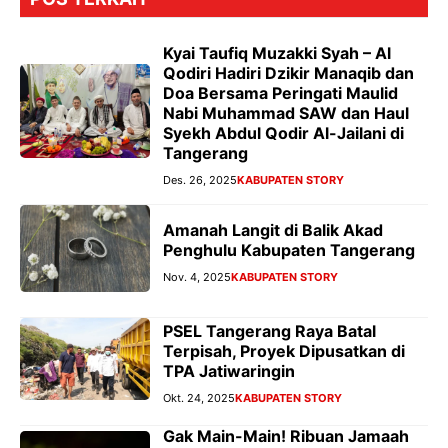
Kyai Taufiq Muzakki Syah – Al
Qodiri Hadiri Dzikir Manaqib dan
Doa Bersama Peringati Maulid
Nabi Muhammad SAW dan Haul
Syekh Abdul Qodir Al-Jailani di
Tangerang
Des. 26, 2025
KABUPATEN STORY
Amanah Langit di Balik Akad
Penghulu Kabupaten Tangerang
Nov. 4, 2025
KABUPATEN STORY
PSEL Tangerang Raya Batal
Terpisah, Proyek Dipusatkan di
TPA Jatiwaringin
Okt. 24, 2025
KABUPATEN STORY
Gak Main-Main! Ribuan Jamaah