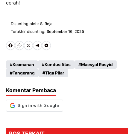
cerah!
Disunting oleh:
S. Reja
Terakhir disunting:
September 16, 2025
Fa
W
X
Te
M
ce
ha
le
es
Keamanan
Kondusifitas
Maesyal Rasyid
b
ts
gr
se
Tangerang
Tiga Pilar
o
A
a
n
o
p
m
g
Komentar Pembaca
k
p
er
POS TERKAIT