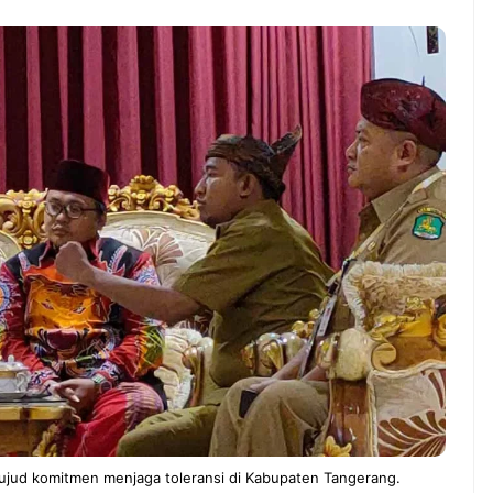
WS TNG– Pernah gak sih
NEWS TNG– Siapa yang 
mu mulai ngerjain sesuatu cuma
kenal dengan kelezatan 
at iseng-iseng, eh ternyata malah
Jepang? Kuliner dari neg
di peluang bisnis yang
sakura ini memang sudah
nguntungkan? ...
mendunia dan punya ...
7 Menu
Dari Iseng Jadi Cuan: Kisah
Restora
TUM_ATUL yang Ubah
n
Hampers Jadi Bisnis Kece
Jepang
yang
Wajib
Dicoba,
Bukan
Cuma
Sushi!
ud komitmen menjaga toleransi di Kabupaten Tangerang.