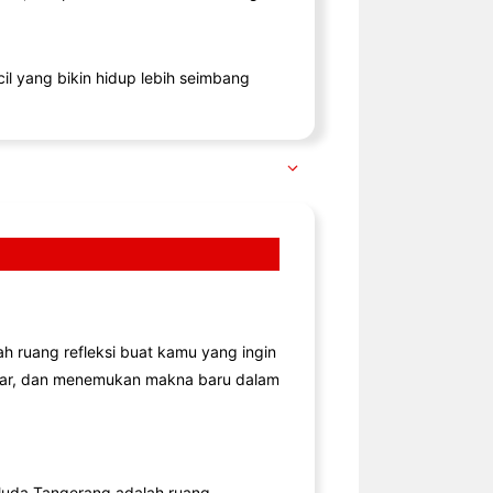
il yang bikin hidup lebih seimbang
lah ruang refleksi buat kamu yang ingin
jar, dan menemukan makna baru dalam
uda Tangerang adalah ruang