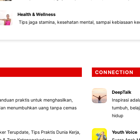
Health & Wellness
Tips jaga stamina, kesehatan mental, sampai kebiasaan kec
CONNECTION
DeepTalk
nduan praktis untuk menghasilkan,
Inspirasi ada
 dan menumbuhkan uang tanpa cemas
tumbuh, bela
hidup
ker Terupdate, Tips Praktis Dunia Kerja,
Youth Voice
ta & Tren Ketenagakerjaan
Suara Anak M