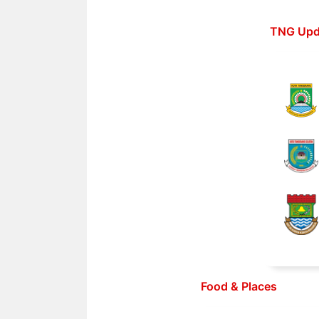
Langsung
ke
TNG Upd
isi
Food & Places