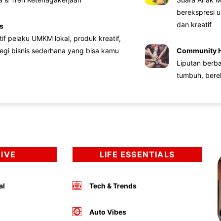
berekspresi u
dan kreatif
s
atif pelaku UMKM lokal, produk kreatif,
tegi bisnis sederhana yang bisa kamu
Community 
Liputan berb
tumbuh, bere
DIVE
LIFE ESSENTIALS
al
Tech & Trends
Auto Vibes