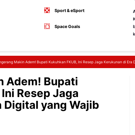
Sport & eSport
A
K
Space Goals
b
ngerang Makin Adem! Bupati Kukuhkan FKUB, Ini Resep Jaga Kerukunan di Era D
n Adem! Bupati
Ini Resep Jaga
 Digital yang Wajib