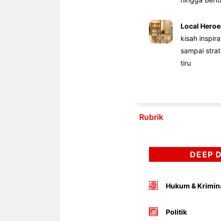
Local Heroe
kisah inspir
sampai stra
tiru
Rubrik
DEEP 
Hukum & Krimin
Politik