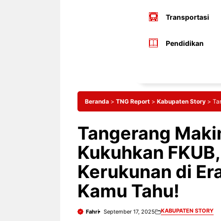
Transportasi
Pendidikan
Beranda
>
TNG Report
>
Kabupaten Story
>
Ta
Tangerang Maki
Kukuhkan FKUB, 
Kerukunan di Era
Kamu Tahu!
KABUPATEN STORY
Fahri
September 17, 2025