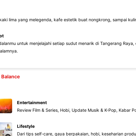
 kaki lima yang melegenda, kafe estetik buat nongkrong, sampai kuline
ot
lanmu untuk menjelajahi setiap sudut menarik di Tangerang Raya, d
alamnya.
e Balance
Entertainment
Review Film & Series, Hobi, Update Musik & K-Pop, Kabar P
Lifestyle
Dari tips self-care, gaya berpakaian, hobi, keseharian produk