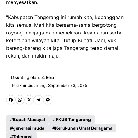
menyesatkan.
"Kabupaten Tangerang ini rumah kita, kebanggaan
kita semua. Mari kita bersama-sama bergotong
royong menjaga dan memelihara keamanan serta
ketertiban wilayah kita," tutup Bupati. Jadi, yuk
bareng-bareng kita jaga Tangerang tetap damai,
rukun, dan makin maju!
Disunting oleh:
S. Reja
Terakhir disunting:
September 23, 2025
Fa
W
X
Te
M
ce
ha
le
es
Bupati Maesyal
FKUB Tangerang
b
ts
gr
se
generasi muda
Kerukunan Umat Beragama
o
A
a
n
Toleransi