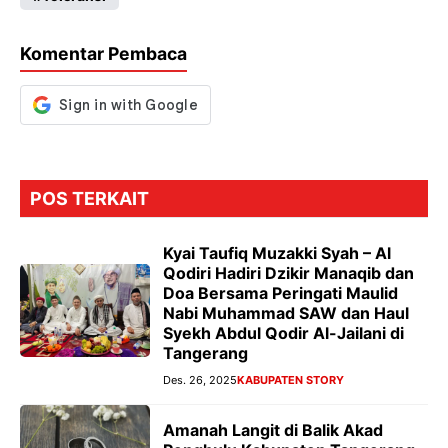
o
p
m
g
k
p
er
Komentar Pembaca
POS TERKAIT
Kyai Taufiq Muzakki Syah – Al
Qodiri Hadiri Dzikir Manaqib dan
Doa Bersama Peringati Maulid
Nabi Muhammad SAW dan Haul
Syekh Abdul Qodir Al-Jailani di
Tangerang
Des. 26, 2025
KABUPATEN STORY
Amanah Langit di Balik Akad