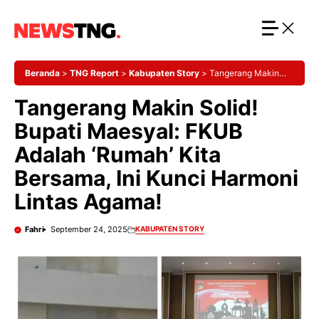
Langsung
ke
isi
Beranda
>
TNG Report
>
Kabupaten Story
>
Tangerang Makin
Solid! Bupati Maesyal: FKUB Adalah ‘Rumah’ Kita Bersama, Ini Kunci
Tangerang Makin Solid!
Harmoni Lintas Agama!
Bupati Maesyal: FKUB
Adalah ‘Rumah’ Kita
Bersama, Ini Kunci Harmoni
Lintas Agama!
Fahri
September 24, 2025
KABUPATEN STORY