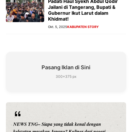
Padati Haul Syekh Abdul Qodir
Jailani di Tangerang, Bupati &
Gubernur Ikut Larut dalam
Khidmat!
Okt. 5, 2025
KABUPATEN STORY
Pasang Iklan di Sini
300×375 px
NEWS TNG– Siapa sangka, dua nama besar di dunia
hiburan, Nunung Srimulat dan Vicky Prasetyo, kini