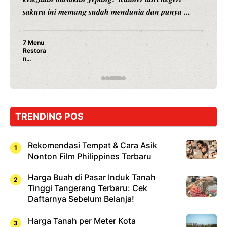
merambah dunia kuliner dengan ...
Nunung Srimulat & Vicky Prasetyo Buka Restoran
Ayam Panggang! Cuma Rp 15 Ribu, Resep
Rahasia Mami Bikin Nagih!
TRENDING POS
Rekomendasi Tempat & Cara Asik
Nonton Film Philippines Terbaru
Harga Buah di Pasar Induk Tanah
Tinggi Tangerang Terbaru: Cek
Daftarnya Sebelum Belanja!
Harga Tanah per Meter Kota