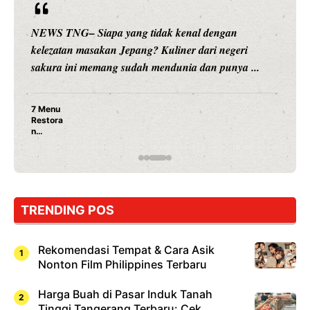
ang tidak kenal dengan
NEWS TNG– Siapa sangk
Jepang? Kuliner dari negeri
hiburan, Nunung Srimul
sudah mendunia dan punya ...
merambah dunia kuliner
Nunung Srimula
Ayam Panggang!
Rahasia Mami Bi
TRENDING POS
Rekomendasi Tempat & Cara Asik
Nonton Film Philippines Terbaru
Harga Buah di Pasar Induk Tanah
Tinggi Tangerang Terbaru: Cek