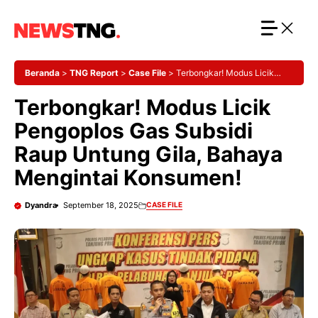
Langsung
ke
isi
Beranda
>
TNG Report
>
Case File
>
Terbongkar! Modus Licik
Pengoplos Gas Subsidi Raup Untung Gila, Bahaya Mengintai
Terbongkar! Modus Licik
Konsumen!
Pengoplos Gas Subsidi
Raup Untung Gila, Bahaya
Mengintai Konsumen!
Dyandra
September 18, 2025
CASE FILE