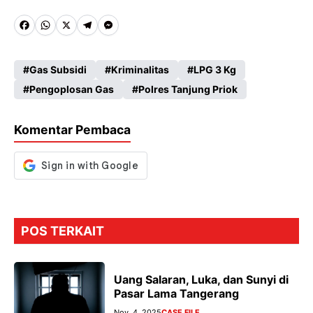
Fa
W
X
Te
M
ce
ha
le
es
Gas Subsidi
Kriminalitas
LPG 3 Kg
b
ts
gr
se
Pengoplosan Gas
Polres Tanjung Priok
o
A
a
n
o
p
m
g
Komentar Pembaca
k
p
er
POS TERKAIT
Uang Salaran, Luka, dan Sunyi di
Pasar Lama Tangerang
Nov. 4, 2025
CASE FILE