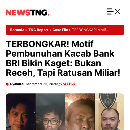
Langsung
ke
isi
Beranda
>
TNG Report
>
Case File
>
TERBONGKAR! Motif
Pembunuhan Kacab Bank BRI Bikin Kaget: Bukan Receh, Tapi
TERBONGKAR! Motif
Ratusan Miliar!
Pembunuhan Kacab Bank
BRI Bikin Kaget: Bukan
Receh, Tapi Ratusan Miliar!
Dyandra
September 25, 2025
CASE FILE