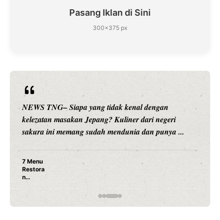
Pasang Iklan di Sini
300×375 px
NEWS TNG– Siapa sangka, dua nama besar di dunia
hiburan, Nunung Srimulat dan Vicky Prasetyo, kini
merambah dunia kuliner dengan ...
Nunung Srimulat & Vicky Prasetyo Buka Restoran
Ayam Panggang! Cuma Rp 15 Ribu, Resep
Rahasia Mami Bikin Nagih!