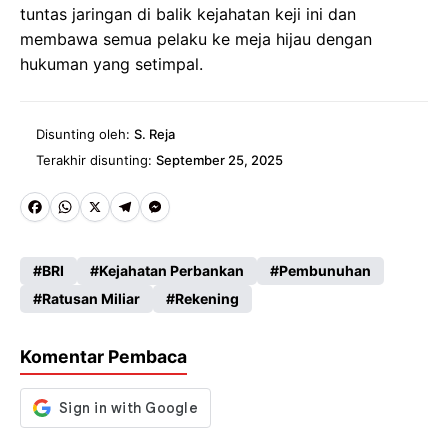
tuntas jaringan di balik kejahatan keji ini dan
membawa semua pelaku ke meja hijau dengan
hukuman yang setimpal.
Disunting oleh:
S. Reja
Terakhir disunting:
September 25, 2025
Fa
W
X
Te
M
ce
ha
le
es
BRI
Kejahatan Perbankan
Pembunuhan
b
ts
gr
se
Ratusan Miliar
Rekening
o
A
a
n
o
p
m
g
Komentar Pembaca
k
p
er