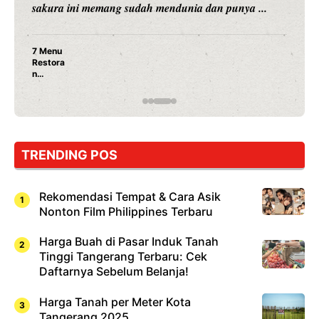
merambah dunia kuliner dengan ...
Nunung Srimulat & Vicky Prasetyo Buka Restoran
Ayam Panggang! Cuma Rp 15 Ribu, Resep
Rahasia Mami Bikin Nagih!
TRENDING POS
Rekomendasi Tempat & Cara Asik
Nonton Film Philippines Terbaru
Harga Buah di Pasar Induk Tanah
Tinggi Tangerang Terbaru: Cek
Daftarnya Sebelum Belanja!
Harga Tanah per Meter Kota
Tangerang 2025