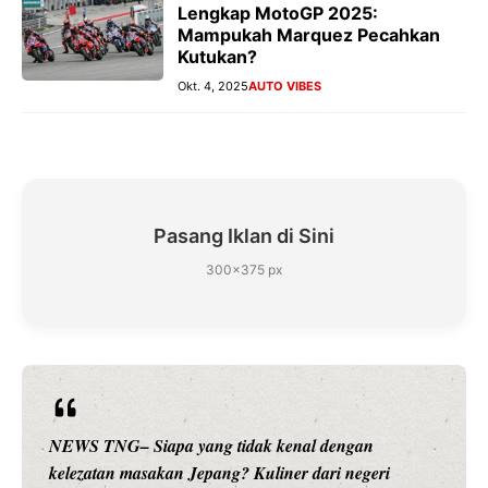
Lengkap MotoGP 2025:
Mampukah Marquez Pecahkan
Kutukan?
Okt. 4, 2025
AUTO VIBES
Pasang Iklan di Sini
300×375 px
NEWS TNG– Siapa sangka, dua nama besar di dunia
hiburan, Nunung Srimulat dan Vicky Prasetyo, kini