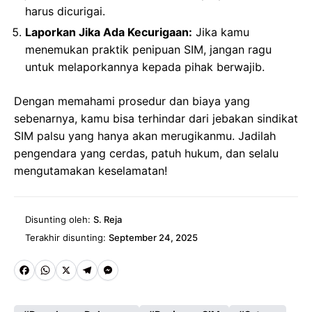
harus dicurigai.
Laporkan Jika Ada Kecurigaan:
Jika kamu
menemukan praktik penipuan SIM, jangan ragu
untuk melaporkannya kepada pihak berwajib.
Dengan memahami prosedur dan biaya yang
sebenarnya, kamu bisa terhindar dari jebakan sindikat
SIM palsu yang hanya akan merugikanmu. Jadilah
pengendara yang cerdas, patuh hukum, dan selalu
mengutamakan keselamatan!
Disunting oleh:
S. Reja
Terakhir disunting:
September 24, 2025
Fa
W
X
Te
M
ce
ha
le
es