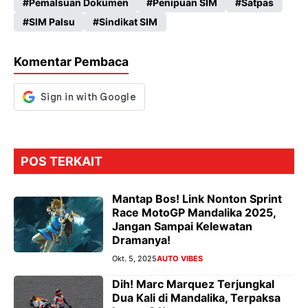
Pemalsuan Dokumen
Penipuan SIM
Satpas
b
ts
gr
se
SIM Palsu
Sindikat SIM
o
A
a
n
o
p
m
g
Komentar Pembaca
k
p
er
POS TERKAIT
Mantap Bos! Link Nonton Sprint
Race MotoGP Mandalika 2025,
Jangan Sampai Kelewatan
Dramanya!
Okt. 5, 2025
AUTO VIBES
Dih! Marc Marquez Terjungkal
Dua Kali di Mandalika, Terpaksa