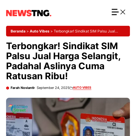
Langsung
ke
isi
Beranda
>
Auto Vibes
>
Terbongkar! Sindikat SIM Palsu Jual
Harga Selangit, Padahal Aslinya Cuma Ratusan Ribu!
Terbongkar! Sindikat SIM
Palsu Jual Harga Selangit,
Padahal Aslinya Cuma
Ratusan Ribu!
Farah Novianti
September 24, 2025
AUTO VIBES