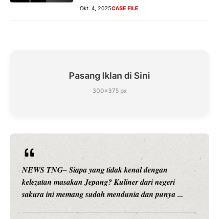
Okt. 4, 2025
CASE FILE
Pasang Iklan di Sini
300×375 px
l dengan
NEWS TNG– Siapa sangka, dua nama bes
ari negeri
hiburan, Nunung Srimulat dan Vicky Pras
an punya ...
merambah dunia kuliner dengan ...