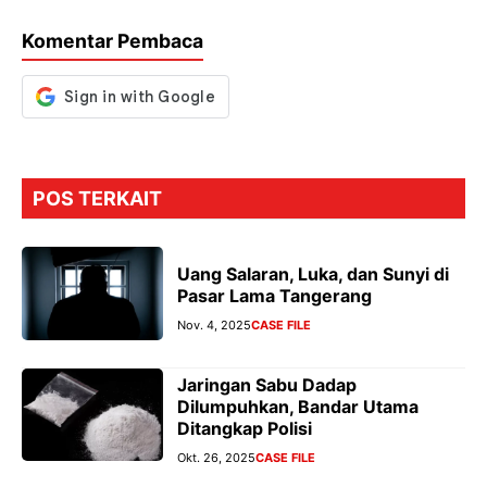
o
p
m
g
Komentar Pembaca
k
p
er
POS TERKAIT
Uang Salaran, Luka, dan Sunyi di
Pasar Lama Tangerang
Nov. 4, 2025
CASE FILE
Jaringan Sabu Dadap
Dilumpuhkan, Bandar Utama
Ditangkap Polisi
Okt. 26, 2025
CASE FILE