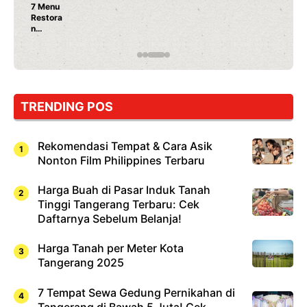
Nunung Srimulat & Vicky Prasetyo 
Ayam Panggang! Cuma Rp 15 Ribu,
Rahasia Mami Bikin Nagih!
TRENDING POS
Rekomendasi Tempat & Cara Asik
Nonton Film Philippines Terbaru
Harga Buah di Pasar Induk Tanah
Tinggi Tangerang Terbaru: Cek
Daftarnya Sebelum Belanja!
Harga Tanah per Meter Kota
Tangerang 2025
7 Tempat Sewa Gedung Pernikahan di
Tangerang di Bawah 5 Juta! Cek