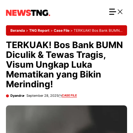
Langsung
ke
isi
Beranda
>
TNG Report
>
Case File
>
TERKUAK! Bos Bank BUMN
Diculik & Tewas Tragis, Visum Ungkap Luka Mematikan yang Bikin
TERKUAK! Bos Bank BUMN
Merinding!
Diculik & Tewas Tragis,
Visum Ungkap Luka
Mematikan yang Bikin
Merinding!
Dyandra
September 28, 2025
CASE FILE