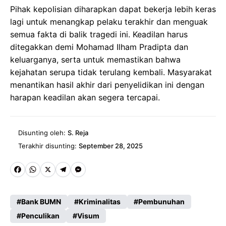
Pihak kepolisian diharapkan dapat bekerja lebih keras
lagi untuk menangkap pelaku terakhir dan menguak
semua fakta di balik tragedi ini. Keadilan harus
ditegakkan demi Mohamad Ilham Pradipta dan
keluarganya, serta untuk memastikan bahwa
kejahatan serupa tidak terulang kembali. Masyarakat
menantikan hasil akhir dari penyelidikan ini dengan
harapan keadilan akan segera tercapai.
Disunting oleh:
S. Reja
Terakhir disunting:
September 28, 2025
Fa
W
X
Te
M
ce
ha
le
es
Bank BUMN
Kriminalitas
Pembunuhan
b
ts
gr
se
Penculikan
Visum
o
A
a
n