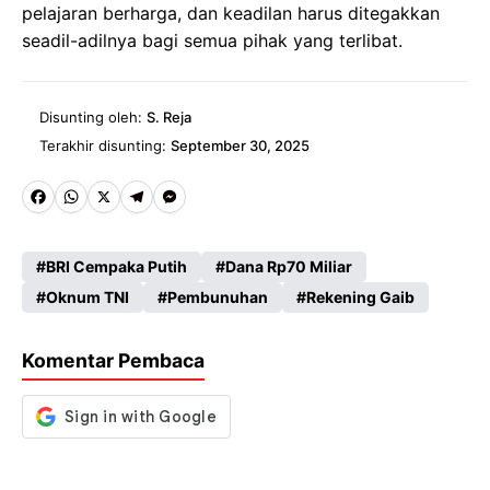
pelajaran berharga, dan keadilan harus ditegakkan
seadil-adilnya bagi semua pihak yang terlibat.
Disunting oleh:
S. Reja
Terakhir disunting:
September 30, 2025
Fa
W
X
Te
M
ce
ha
le
es
BRI Cempaka Putih
Dana Rp70 Miliar
b
ts
gr
se
Oknum TNI
Pembunuhan
Rekening Gaib
o
A
a
n
o
p
m
g
Komentar Pembaca
k
p
er