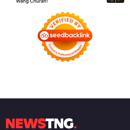
Wang Churan!