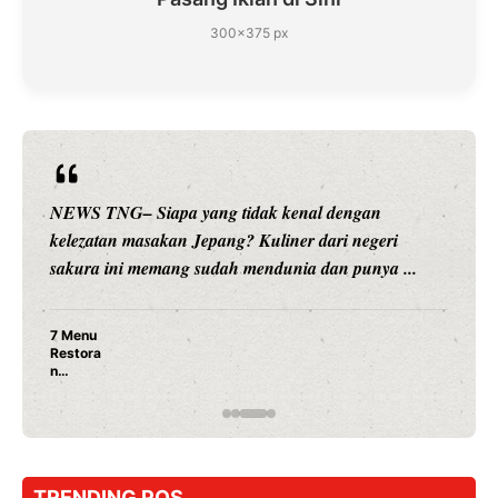
300×375 px
NEWS TNG– Siapa yang tidak kenal dengan
kelezatan masakan Jepang? Kuliner dari negeri
sakura ini memang sudah mendunia dan punya ...
7 Menu
Restora
n
Jepang
yang
Wajib
Dicoba,
Bukan
Cuma
TRENDING POS
Sushi!