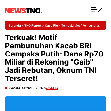
Langsung
ke
isi
Beranda
>
TNG Report
>
Case File
>
Terkuak! Motif Pembunuhan
Kacab BRI Cempaka Putih: Dana Rp70 Miliar di Rekening "Gaib"
Terkuak! Motif
Jadi Rebutan, Oknum TNI Terseret!
Pembunuhan Kacab BRI
Cempaka Putih: Dana Rp70
Miliar di Rekening "Gaib"
Jadi Rebutan, Oknum TNI
Terseret!
Dyandra
Oktober 1, 2025
CASE FILE