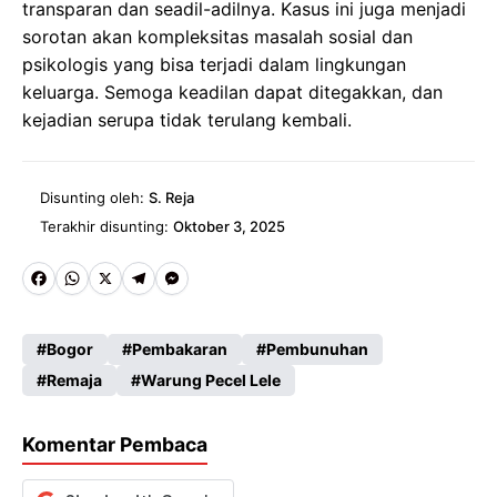
transparan dan seadil-adilnya. Kasus ini juga menjadi
sorotan akan kompleksitas masalah sosial dan
psikologis yang bisa terjadi dalam lingkungan
keluarga. Semoga keadilan dapat ditegakkan, dan
kejadian serupa tidak terulang kembali.
Disunting oleh:
S. Reja
Terakhir disunting:
Oktober 3, 2025
Fa
W
X
Te
M
ce
ha
le
es
Bogor
Pembakaran
Pembunuhan
b
ts
gr
se
Remaja
Warung Pecel Lele
o
A
a
n
o
p
m
g
Komentar Pembaca
k
p
er