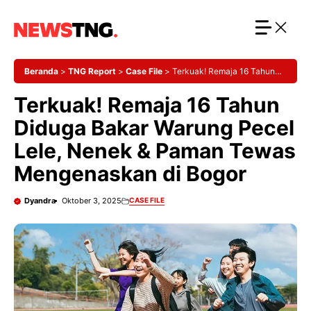
Langsung
ke
isi
Beranda
>
TNG Report
>
Case File
>
Terkuak! Remaja 16 Tahun
Diduga Bakar Warung Pecel Lele, Nenek & Paman Tewas
Terkuak! Remaja 16 Tahun
Mengenaskan di Bogor
Diduga Bakar Warung Pecel
Lele, Nenek & Paman Tewas
Mengenaskan di Bogor
Dyandra
Oktober 3, 2025
CASE FILE