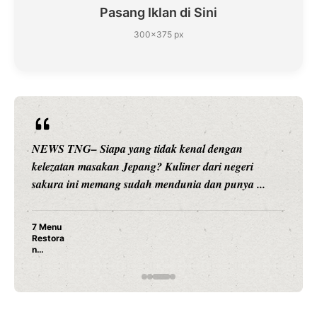
Pasang Iklan di Sini
300×375 px
NEWS TNG– Siapa sangka, dua nama besar di dunia
hiburan, Nunung Srimulat dan Vicky Prasetyo, kini
merambah dunia kuliner dengan ...
Nunung Srimulat & Vicky Prasetyo Buka Restoran
Ayam Panggang! Cuma Rp 15 Ribu, Resep
Rahasia Mami Bikin Nagih!