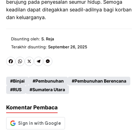
berujung pada penyesalan seumur hidup. Semoga
keadilan dapat ditegakkan seadil-adilnya bagi korban
dan keluarganya.
Disunting oleh:
S. Reja
Terakhir disunting:
September 26, 2025
Fa
W
X
Te
M
ce
ha
le
es
Binjai
Pembunuhan
Pembunuhan Berencana
b
ts
gr
se
RUS
Sumatera Utara
o
A
a
n
o
p
m
g
Komentar Pembaca
k
p
er