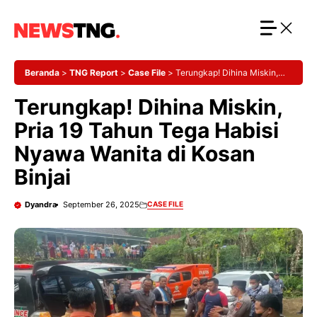
Langsung
ke
isi
Beranda
>
TNG Report
>
Case File
>
Terungkap! Dihina Miskin,
Pria 19 Tahun Tega Habisi Nyawa Wanita di Kosan Binjai
Terungkap! Dihina Miskin,
Pria 19 Tahun Tega Habisi
Nyawa Wanita di Kosan
Binjai
Dyandra
September 26, 2025
CASE FILE