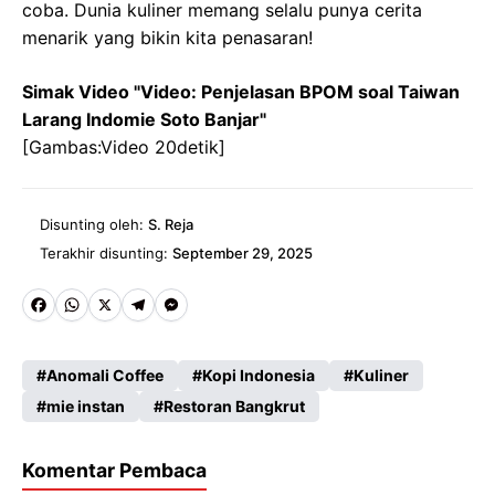
coba. Dunia kuliner memang selalu punya cerita
menarik yang bikin kita penasaran!
Simak Video "Video: Penjelasan BPOM soal Taiwan
Larang Indomie Soto Banjar"
[Gambas:Video 20detik]
Disunting oleh:
S. Reja
Terakhir disunting:
September 29, 2025
Fa
W
X
Te
M
ce
ha
le
es
Anomali Coffee
Kopi Indonesia
Kuliner
b
ts
gr
se
mie instan
Restoran Bangkrut
o
A
a
n
o
p
m
g
Komentar Pembaca
k
p
er