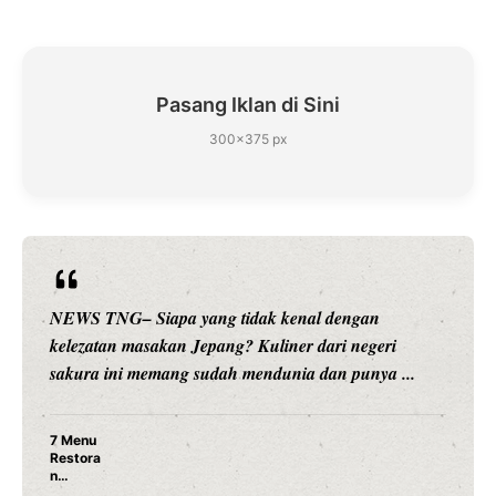
Pasang Iklan di Sini
300×375 px
idak kenal dengan
NEWS TNG– Siapa sangka, du
 Kuliner dari negeri
hiburan, Nunung Srimulat dan 
mendunia dan punya ...
merambah dunia kuliner denga
Nunung Srimulat & Vic
Ayam Panggang! Cuma 
Rahasia Mami Bikin Nag