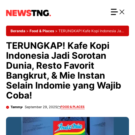
Langsung
ke
isi
Beranda
>
Food & Places
>
TERUNGKAP! Kafe Kopi Indonesia Jadi
Sorotan Dunia, Resto Favorit Bangkrut, & Mie Instan Selain Indomie
TERUNGKAP! Kafe Kopi
yang Wajib Coba!
Indonesia Jadi Sorotan
Dunia, Resto Favorit
Bangkrut, & Mie Instan
Selain Indomie yang Wajib
Coba!
Tammy
September 29, 2025
FOOD & PLACES