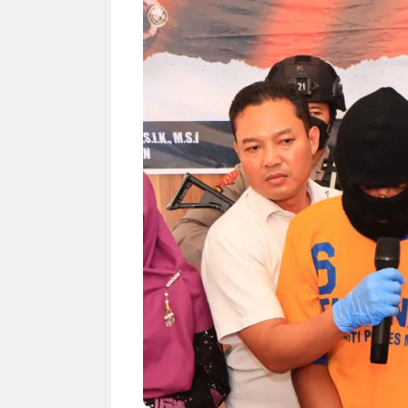
NEWS TNG– Siapa sangka, dua
NEWS TNG– Ba
nama besar di dunia hiburan,
Menyambut perg
Nunung Srimulat dan Vicky
2026, restoran a
Prasetyo, kini merambah dunia
Kakkoii All Yo
kuliner dengan ...
menghadirkan ..
Nunung Srimulat & Vicky
Sambut
Prasetyo Buka Restoran
Bandung
Ayam Panggang! Cuma Rp
You Can
15 Ribu, Resep Rahasia
145.00
Mami Bikin Nagih!