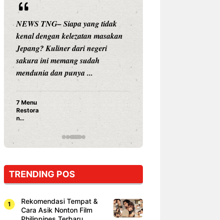
NEWS TNG– Siapa yang tidak
NEWS TNG– Siap
kenal dengan kelezatan masakan
nama besar di dun
Jepang? Kuliner dari negeri
Nunung Srimulat 
sakura ini memang sudah
Prasetyo, kini m
mendunia dan punya ...
kuliner dengan ...
7 Menu
Nunung S
Restora
Prasetyo
n
Ayam Pa
Jepang
15 Ribu,
yang
Mami Bik
Wajib
Dicoba,
Bukan
Cuma
TRENDING POS
Sushi!
Rekomendasi Tempat &
Cara Asik Nonton Film
Philippines Terbaru