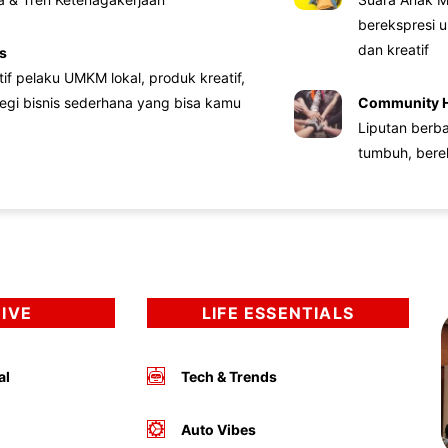
berekspresi u
dan kreatif
s
atif pelaku UMKM lokal, produk kreatif,
tegi bisnis sederhana yang bisa kamu
Community 
Liputan berb
tumbuh, bere
DIVE
LIFE ESSENTIALS
al
Tech & Trends
Auto Vibes