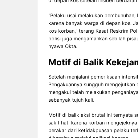
di depan kos setelah insiden berdarah 
"Pelaku usai melakukan pembunuhan, k
karena banyak warga di depan kos. J
kos korban," terang Kasat Reskrim Po
polisi juga mengamankan sebilah pisa
nyawa Okta.
Motif di Balik Kekej
Setelah menjalani pemeriksaan intensif
Pengakuannya sungguh mengejutkan d
mengakui telah melakukan penganiaya
sebanyak tujuh kali.
Motif di balik aksi brutal ini ternyat
sakit hati karena korban mengejeknya 
berakar dari ketidakpuasan pelaku ter