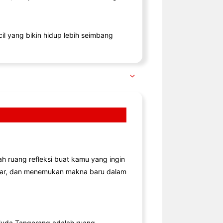
il yang bikin hidup lebih seimbang
lah ruang refleksi buat kamu yang ingin
jar, dan menemukan makna baru dalam
uda Tangerang adalah ruang