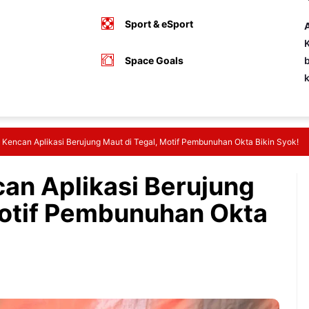
Sport & eSport
A
K
Space Goals
b
 Kencan Aplikasi Berujung Maut di Tegal, Motif Pembunuhan Okta Bikin Syok!
an Aplikasi Berujung
Motif Pembunuhan Okta