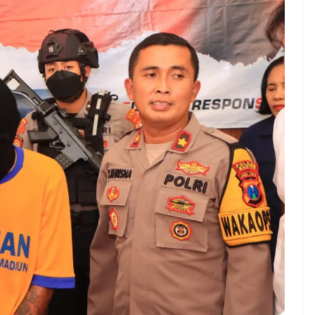
ndung –
NEWS TNG– Pernah gak sih
antian tahun
kamu mulai ngerjain sesuatu cuma
ll you can eat
buat iseng-iseng, eh ternyata malah
u Can Eat Bandung
jadi peluang bisnis yang
.
menguntungkan? ...
 2026, Kakkoii
Dari Iseng Jadi Cuan: Kisah
 Hadirkan Pesta All
TUM_ATUL yang Ubah
 Eat Mulai Rp
Hampers Jadi Bisnis Kece
0