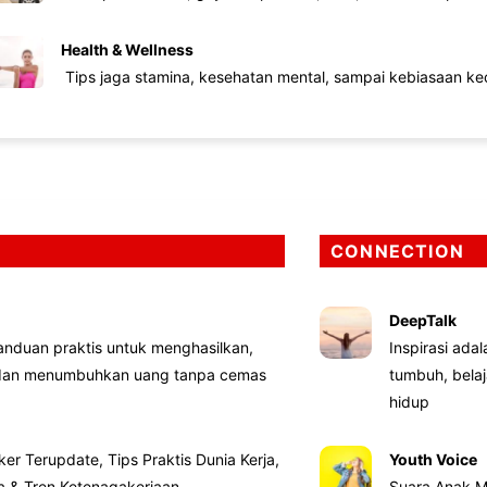
Health & Wellness
Tips jaga stamina, kesehatan mental, sampai kebiasaan kec
CONNECTION
DeepTalk
nduan praktis untuk menghasilkan,
Inspirasi ada
 dan menumbuhkan uang tanpa cemas
tumbuh, bela
hidup
ker Terupdate, Tips Praktis Dunia Kerja,
Youth Voice
ta & Tren Ketenagakerjaan
Suara Anak M