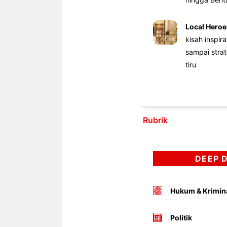
Local Heroe
kisah inspir
sampai stra
tiru
Rubrik
DEEP 
Hukum & Krimin
Politik