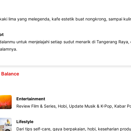
 kaki lima yang melegenda, kafe estetik buat nongkrong, sampai kuline
ot
lanmu untuk menjelajahi setiap sudut menarik di Tangerang Raya, d
alamnya.
e Balance
Entertainment
Review Film & Series, Hobi, Update Musik & K-Pop, Kabar P
Lifestyle
Dari tips self-care, gaya berpakaian, hobi, keseharian produk