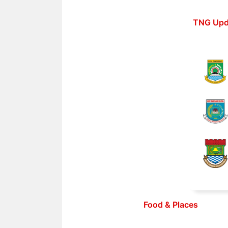
Langsung
ke
TNG Upd
isi
Food & Places