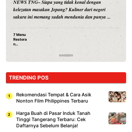
NEWS TNG– Siapa yang tidak kenal dengan
kelezatan masakan Jepang? Kuliner dari negeri
sakura ini memang sudah mendunia dan punya ...
7 Menu
Restora
n
Jepang
yang
Wajib
Dicoba,
Bukan
Cuma
TRENDING POS
Sushi!
Rekomendasi Tempat & Cara Asik
Nonton Film Philippines Terbaru
Harga Buah di Pasar Induk Tanah
Tinggi Tangerang Terbaru: Cek
Daftarnya Sebelum Belanja!