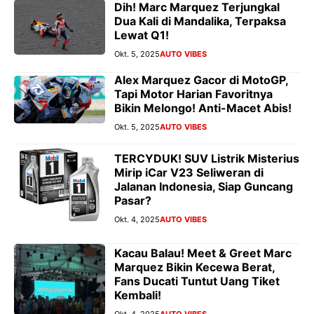
Dih! Marc Marquez Terjungkal
Dua Kali di Mandalika, Terpaksa
Lewat Q1!
Okt. 5, 2025
AUTO VIBES
Alex Marquez Gacor di MotoGP,
Tapi Motor Harian Favoritnya
Bikin Melongo! Anti-Macet Abis!
Okt. 5, 2025
AUTO VIBES
TERCYDUK! SUV Listrik Misterius
Mirip iCar V23 Seliweran di
Jalanan Indonesia, Siap Guncang
Pasar?
Okt. 4, 2025
AUTO VIBES
Kacau Balau! Meet & Greet Marc
Marquez Bikin Kecewa Berat,
Fans Ducati Tuntut Uang Tiket
Kembali!
Okt. 4, 2025
AUTO VIBES