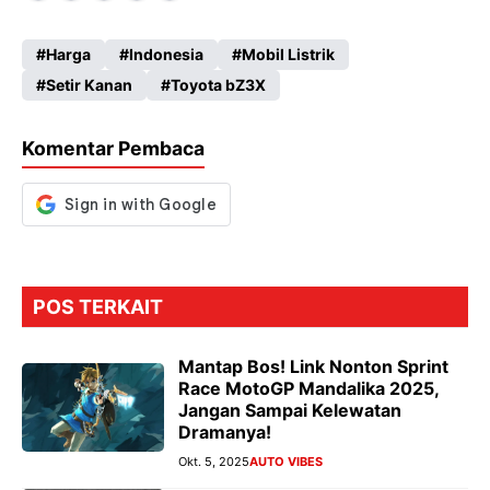
ce
ha
le
es
Harga
Indonesia
Mobil Listrik
b
ts
gr
se
Setir Kanan
Toyota bZ3X
o
A
a
n
o
p
m
g
Komentar Pembaca
k
p
er
POS TERKAIT
Mantap Bos! Link Nonton Sprint
Race MotoGP Mandalika 2025,
Jangan Sampai Kelewatan
Dramanya!
Okt. 5, 2025
AUTO VIBES