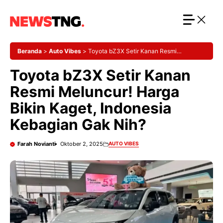
Langsung
ke
isi
Beranda
>
Auto Vibes
>
Toyota bZ3X Setir Kanan Resmi
Meluncur! Harga Bikin Kaget, Indonesia Kebagian Gak Nih?
Toyota bZ3X Setir Kanan
Resmi Meluncur! Harga
Bikin Kaget, Indonesia
Kebagian Gak Nih?
Farah Novianti
Oktober 2, 2025
AUTO VIBES