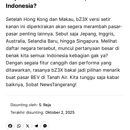
Indonesia?
Setelah Hong Kong dan Makau, bZ3X versi setir
kanan ini diperkirakan akan segera merambah pasar-
pasar penting lainnya. Sebut saja Jepang, Inggris,
Australia, Selandia Baru, hingga Singapura. Melihat
daftar negara tersebut, muncul pertanyaan besar di
benak kita semua: Indonesia kebagian gak ya?
Dengan segala fitur canggih dan performa yang
ditawarkan, rasanya bZ3X bakal jadi pilihan menarik
buat pasar BEV di Tanah Air. Kita tunggu saja kabar
baiknya, Sobat NewsTangerang!
Disunting oleh:
S. Reja
Terakhir disunting:
Oktober 2, 2025
Fa
W
X
Te
M