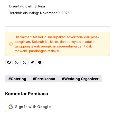
Disunting oleh:
S. Reja
Terakhir disunting:
November 9, 2025
Disclaimer: Artikel ini merupakan advertorial dari pihak
pengiklan. Seluruh isi, klaim, dan pernyataan adalah
ⓘ
tanggung jawab pengiklan sepenuhnya dan tidak
mewakili pandangan redaksi.
Fa
W
X
Te
M
ce
ha
le
es
Catering
Pernikahan
Wedding Organizer
b
ts
gr
se
o
A
a
n
Komentar Pembaca
o
p
m
g
k
p
er