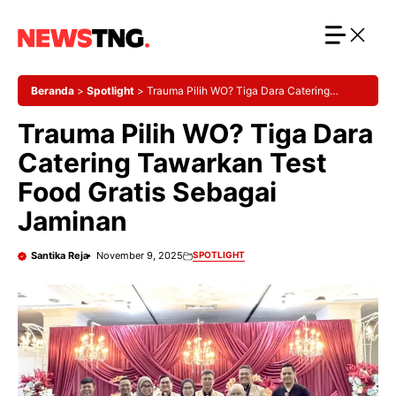
Langsung
ke
isi
Beranda
>
Spotlight
>
Trauma Pilih WO? Tiga Dara Catering
Tawarkan Test Food Gratis Sebagai Jaminan
Trauma Pilih WO? Tiga Dara
Catering Tawarkan Test
Food Gratis Sebagai
Jaminan
Santika Reja
November 9, 2025
SPOTLIGHT