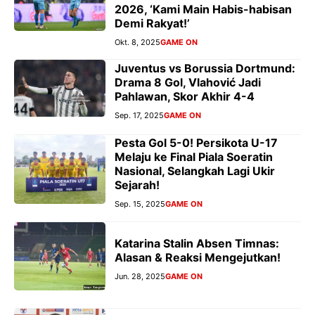
2026, ‘Kami Main Habis-habisan
Demi Rakyat!’
Okt. 8, 2025
GAME ON
Juventus vs Borussia Dortmund:
Drama 8 Gol, Vlahović Jadi
Pahlawan, Skor Akhir 4-4
Sep. 17, 2025
GAME ON
Pesta Gol 5-0! Persikota U-17
Melaju ke Final Piala Soeratin
Nasional, Selangkah Lagi Ukir
Sejarah!
Sep. 15, 2025
GAME ON
Katarina Stalin Absen Timnas:
Alasan & Reaksi Mengejutkan!
Jun. 28, 2025
GAME ON