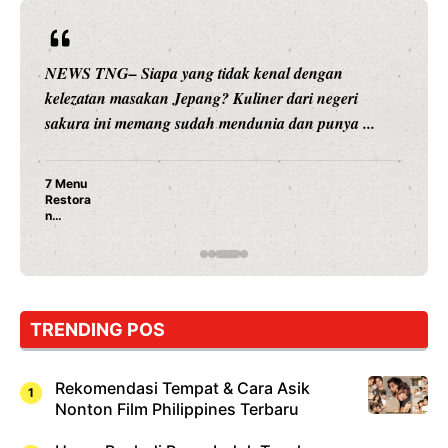
NEWS TNG– Siapa yang tidak kenal dengan
kelezatan masakan Jepang? Kuliner dari negeri
sakura ini memang sudah mendunia dan punya ...
7 Menu
Restora
n
Jepang
yang
Wajib
Dicoba,
Bukan
Cuma
TRENDING POS
Sushi!
Rekomendasi Tempat & Cara Asik
Nonton Film Philippines Terbaru