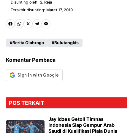
Disunting oleh:
S. Reja
Terakhir disunting:
Maret 17, 2019
Fa
W
X
Te
M
ce
ha
le
es
Berita Olahraga
Bulutangkis
b
ts
gr
se
o
A
a
n
Komentar Pembaca
o
p
m
g
k
p
er
POS TERKAIT
Jay Idzes Getol! Timnas
Indonesia Siap Gempur Arab
Saudi di Kualifikasi Piala Dunia