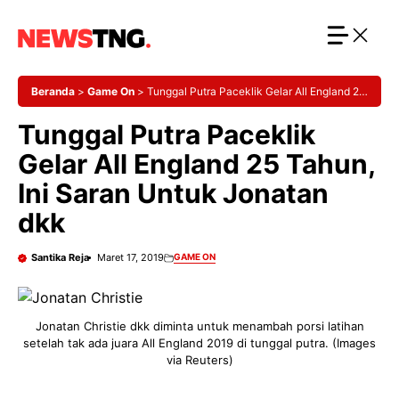
Langsung
ke
isi
Beranda
>
Game On
>
Tunggal Putra Paceklik Gelar All England 25
Tahun, Ini Saran Untuk Jonatan dkk
Tunggal Putra Paceklik
Gelar All England 25 Tahun,
Ini Saran Untuk Jonatan
dkk
Santika Reja
Maret 17, 2019
GAME ON
Jonatan Christie dkk diminta untuk menambah porsi latihan
setelah tak ada juara All England 2019 di tunggal putra. (Images
via Reuters)