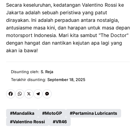
Secara keseluruhan, kedatangan Valentino Rossi ke
Jakarta adalah sebuah peristiwa yang patut
dirayakan. Ini adalah perpaduan antara nostalgia,
antusiasme masa kini, dan harapan untuk masa depan
motorsport Indonesia. Mari kita sambut "The Doctor"
dengan hangat dan nantikan kejutan apa lagi yang
akan ia bawa!
Disunting oleh:
S. Reja
Terakhir disunting:
September 18, 2025
Fa
W
X
Te
M
ce
ha
le
es
Mandalika
MotoGP
Pertamina Lubricants
b
ts
gr
se
Valentino Rossi
VR46
o
A
a
n
o
p
m
g