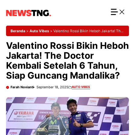
Langsung
ke
isi
Beranda
>
Auto Vibes
>
Valentino Rossi Bikin Heboh Jakarta! The
Doctor Kembali Setelah 6 Tahun, Siap Guncang Mandalika?
Valentino Rossi Bikin Heboh
Jakarta! The Doctor
Kembali Setelah 6 Tahun,
Siap Guncang Mandalika?
Farah Novianti
September 18, 2025
AUTO VIBES