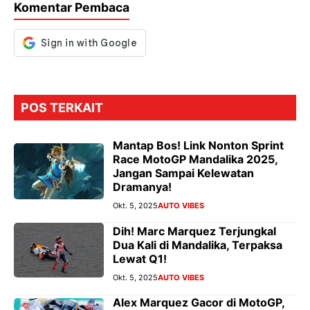
Komentar Pembaca
k
p
er
POS TERKAIT
Mantap Bos! Link Nonton Sprint
Race MotoGP Mandalika 2025,
Jangan Sampai Kelewatan
Dramanya!
Okt. 5, 2025
AUTO VIBES
Dih! Marc Marquez Terjungkal
Dua Kali di Mandalika, Terpaksa
Lewat Q1!
Okt. 5, 2025
AUTO VIBES
Alex Marquez Gacor di MotoGP,