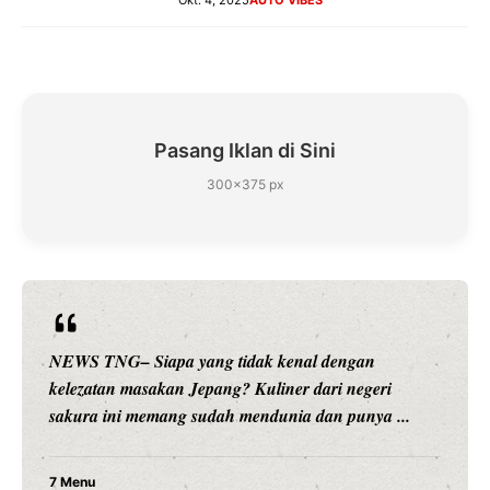
Okt. 4, 2025
AUTO VIBES
Pasang Iklan di Sini
300×375 px
NEWS TNG– Siapa sangka, dua nama besar di dunia
hiburan, Nunung Srimulat dan Vicky Prasetyo, kini
merambah dunia kuliner dengan ...
Nunung Srimulat & Vicky Prasetyo Buka Restoran