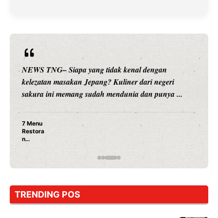
NEWS TNG– Siapa sangka, dua nama besar di dunia
hiburan, Nunung Srimulat dan Vicky Prasetyo, kini
merambah dunia kuliner dengan ...
Nunung Srimulat & Vicky Prasetyo Buka Restoran
Ayam Panggang! Cuma Rp 15 Ribu, Resep
Rahasia Mami Bikin Nagih!
TRENDING POS