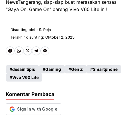
NewsTangerang, siap-siap buat merasakan sensasi
"Gaya On, Game On" bareng Vivo V60 Lite ini!
Disunting oleh:
S. Reja
Terakhir disunting:
Oktober 2, 2025
Fa
W
X
Te
M
ce
ha
le
es
desain tipis
Gaming
Gen Z
Smartphone
b
ts
gr
se
Vivo V60 Lite
o
A
a
n
o
p
m
g
Komentar Pembaca
k
p
er