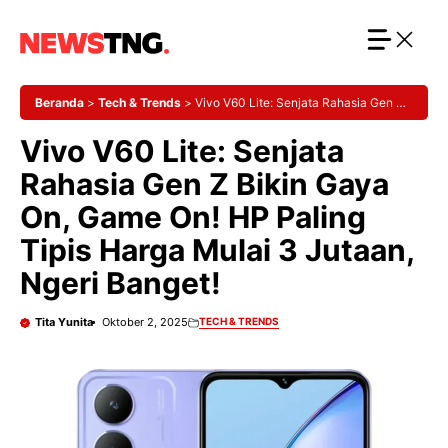
Langsung
ke
isi
Beranda
>
Tech & Trends
>
Vivo V60 Lite: Senjata Rahasia Gen Z
Bikin Gaya On, Game On! HP Paling Tipis Harga Mulai 3 Jutaan,
Vivo V60 Lite: Senjata
Ngeri Banget!
Rahasia Gen Z Bikin Gaya
On, Game On! HP Paling
Tipis Harga Mulai 3 Jutaan,
Ngeri Banget!
Tita Yunita
Oktober 2, 2025
TECH & TRENDS