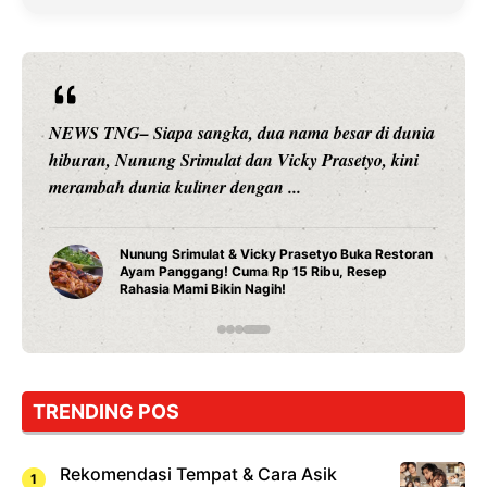
nama besar di dunia
NEWS TNG– Bandung – Menyambut
icky Prasetyo, kini
tahun 2026, restoran all you can eat
...
Can Eat Bandung menghadirkan ...
 Prasetyo Buka Restoran
Sambut 2026, Kakkoii Bandun
 15 Ribu, Resep
All You Can Eat Mulai Rp 145
!
TRENDING POS
Rekomendasi Tempat & Cara Asik