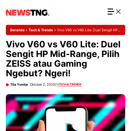
Langsung
ke
isi
Beranda
>
Tech & Trends
>
Vivo V60 vs V60 Lite: Duel Sengit HP
Mid-Range, Pilih ZEISS atau Gaming Ngebut? Ngeri!
Vivo V60 vs V60 Lite: Duel
Sengit HP Mid-Range, Pilih
ZEISS atau Gaming
Ngebut? Ngeri!
Tita Yunita
Oktober 2, 2025
TECH & TRENDS