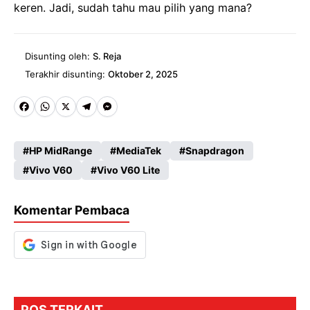
keren. Jadi, sudah tahu mau pilih yang mana?
Disunting oleh:
S. Reja
Terakhir disunting:
Oktober 2, 2025
Fa
W
X
Te
M
ce
ha
le
es
HP MidRange
MediaTek
Snapdragon
b
ts
gr
se
Vivo V60
Vivo V60 Lite
o
A
a
n
o
p
m
g
Komentar Pembaca
k
p
er
POS TERKAIT