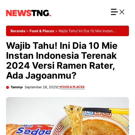
Langsung
ke
isi
Beranda
>
Food & Places
>
Wajib Tahu! Ini Dia 10 Mie Instan
Indonesia Terenak 2024 Versi Ramen Rater, Ada Jagoanmu?
Wajib Tahu! Ini Dia 10 Mie
Instan Indonesia Terenak
2024 Versi Ramen Rater,
Ada Jagoanmu?
Tammy
September 28, 2025
FOOD & PLACES