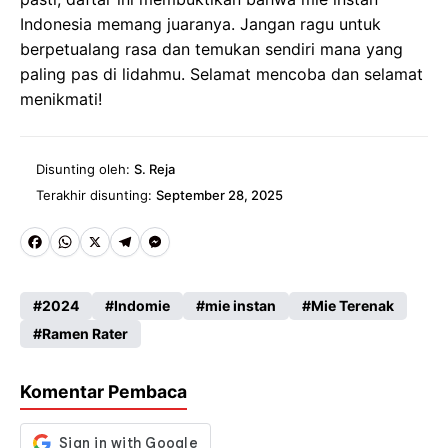
Indonesia memang juaranya. Jangan ragu untuk
berpetualang rasa dan temukan sendiri mana yang
paling pas di lidahmu. Selamat mencoba dan selamat
menikmati!
Disunting oleh:
S. Reja
Terakhir disunting:
September 28, 2025
Fa
W
X
Te
M
ce
ha
le
es
2024
Indomie
mie instan
Mie Terenak
b
ts
gr
se
Ramen Rater
o
A
a
n
o
p
m
g
Komentar Pembaca
k
p
er