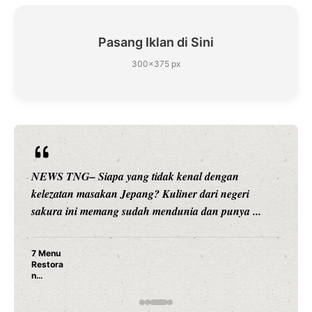
Pasang Iklan di Sini
300×375 px
NEWS TNG– Siapa sangka, dua nama besar di dunia
hiburan, Nunung Srimulat dan Vicky Prasetyo, kini
merambah dunia kuliner dengan ...
Nunung Srimulat & Vicky Prasetyo Buka Restoran
Ayam Panggang! Cuma Rp 15 Ribu, Resep
Rahasia Mami Bikin Nagih!