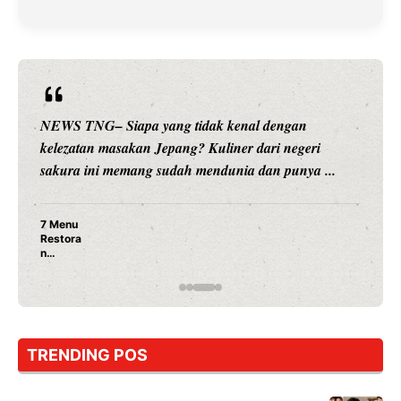
NEWS TNG– Siapa sangka, dua nama besar di dunia
hiburan, Nunung Srimulat dan Vicky Prasetyo, kini
merambah dunia kuliner dengan ...
Nunung Srimulat & Vicky Prasetyo Buka Restoran
Ayam Panggang! Cuma Rp 15 Ribu, Resep
Rahasia Mami Bikin Nagih!
TRENDING POS