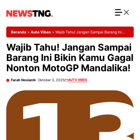
Langsung
ke
isi
Beranda
>
Auto Vibes
>
Wajib Tahu! Jangan Sampai Barang Ini
Bikin Kamu Gagal Nonton MotoGP Mandalika!
Wajib Tahu! Jangan Sampai
Barang Ini Bikin Kamu Gagal
Nonton MotoGP Mandalika!
Farah Novianti
Oktober 3, 2025
AUTO VIBES