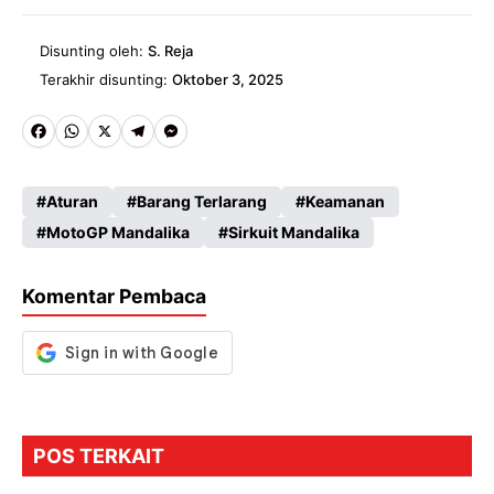
Disunting oleh:
S. Reja
Terakhir disunting:
Oktober 3, 2025
Fa
W
X
Te
M
ce
ha
le
es
Aturan
Barang Terlarang
Keamanan
b
ts
gr
se
MotoGP Mandalika
Sirkuit Mandalika
o
A
a
n
o
p
m
g
Komentar Pembaca
k
p
er
POS TERKAIT