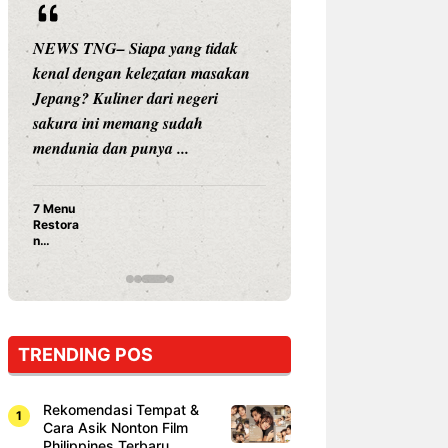
NG– Siapa yang tidak
NEWS TNG– Siapa sangka, d
engan kelezatan masakan
nama besar di dunia hiburan,
 Kuliner dari negeri
Nunung Srimulat dan Vicky
ini memang sudah
Prasetyo, kini merambah dunia
a dan punya ...
kuliner dengan ...
Nunung Srimulat & Vick
Prasetyo Buka Restoran
Ayam Panggang! Cuma 
15 Ribu, Resep Rahasia
Mami Bikin Nagih!
TRENDING POS
Rekomendasi Tempat &
Cara Asik Nonton Film
Philippines Terbaru