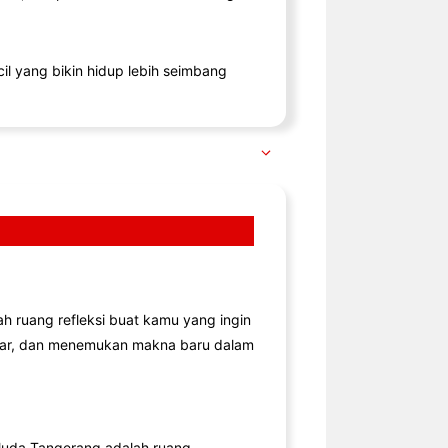
il yang bikin hidup lebih seimbang
lah ruang refleksi buat kamu yang ingin
jar, dan menemukan makna baru dalam
uda Tangerang adalah ruang