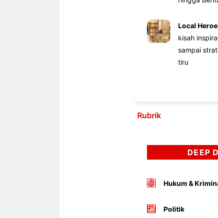
Local Heroe
kisah inspir
sampai stra
tiru
Rubrik
DEEP 
Hukum & Krimin
Politik