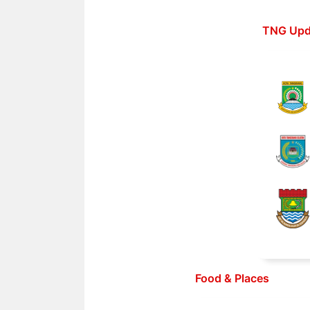
Langsung
ke
TNG Upd
isi
Food & Places