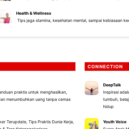
Health & Wellness
Tips jaga stamina, kesehatan mental, sampai kebiasaan kec
CONNECTION
DeepTalk
nduan praktis untuk menghasilkan,
Inspirasi ada
 dan menumbuhkan uang tanpa cemas
tumbuh, bela
hidup
ker Terupdate, Tips Praktis Dunia Kerja,
Youth Voice
ta & Tren Ketenagakerjaan
Suara Anak M