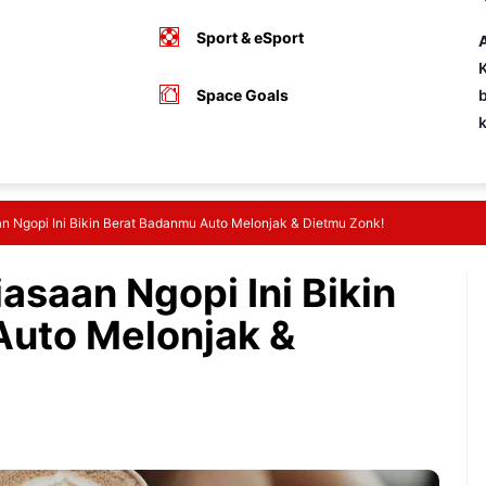
Sport & eSport
A
K
Space Goals
b
n Ngopi Ini Bikin Berat Badanmu Auto Melonjak & Dietmu Zonk!
asaan Ngopi Ini Bikin
Auto Melonjak &