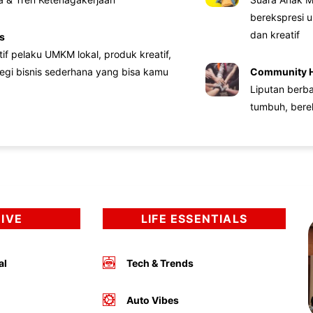
berekspresi u
dan kreatif
s
atif pelaku UMKM lokal, produk kreatif,
tegi bisnis sederhana yang bisa kamu
Community 
Liputan berb
tumbuh, bere
DIVE
LIFE ESSENTIALS
al
Tech & Trends
Auto Vibes