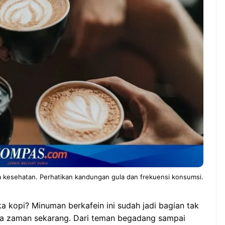
NEWS TNG– Pernah gak sih
NEWS T
kamu mulai ngerjain sesuatu cuma
kenal d
buat iseng-iseng, eh ternyata malah
Jepang?
ndung
jadi peluang bisnis yang
sakura 
menguntungkan? ...
menduni
7 Menu
Dari Iseng Jadi Cuan: Kisah
Restora
ta All
TUM_ATUL yang Ubah
n
Hampers Jadi Bisnis Kece
Jepang
yang
Wajib
Dicoba,
Bukan
Cuma
a kesehatan. Perhatikan kandungan gula dan frekuensi konsumsi.
Sushi!
a kopi? Minuman berkafein ini sudah jadi bagian tak
da zaman sekarang. Dari teman begadang sampai