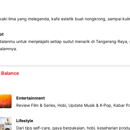
 kaki lima yang melegenda, kafe estetik buat nongkrong, sampai kuline
ot
lanmu untuk menjelajahi setiap sudut menarik di Tangerang Raya, d
alamnya.
e Balance
Entertainment
Review Film & Series, Hobi, Update Musik & K-Pop, Kabar P
Lifestyle
Dari tips self-care, gaya berpakaian, hobi, keseharian produk