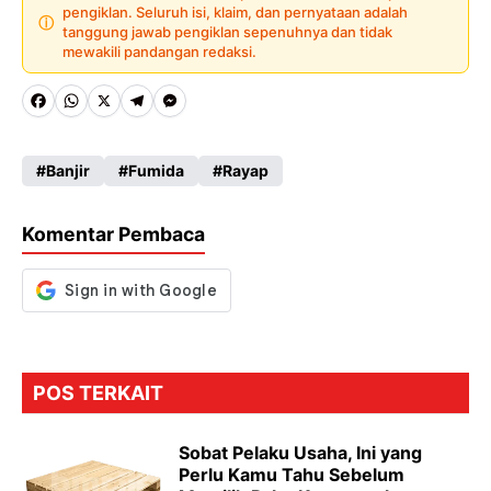
pengiklan. Seluruh isi, klaim, dan pernyataan adalah
ⓘ
tanggung jawab pengiklan sepenuhnya dan tidak
mewakili pandangan redaksi.
Fa
W
X
Te
M
ce
ha
le
es
Banjir
Fumida
Rayap
b
ts
gr
se
o
A
a
n
Komentar Pembaca
o
p
m
g
k
p
er
POS TERKAIT
Sobat Pelaku Usaha, Ini yang
Perlu Kamu Tahu Sebelum