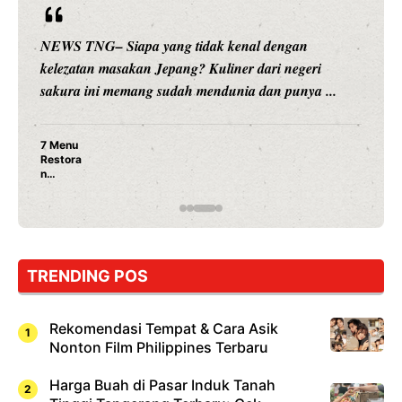
kenal dengan
NEWS TNG– Siapa sangka, dua nam
ner dari negeri
hiburan, Nunung Srimulat dan Vicky
nia dan punya ...
merambah dunia kuliner dengan ...
Nunung Srimulat & Vicky Pras
Ayam Panggang! Cuma Rp 15 
Rahasia Mami Bikin Nagih!
TRENDING POS
Rekomendasi Tempat & Cara Asik
Nonton Film Philippines Terbaru
Harga Buah di Pasar Induk Tanah