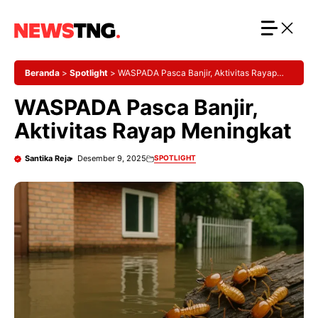
Langsung
ke
isi
Beranda
>
Spotlight
>
WASPADA Pasca Banjir, Aktivitas Rayap
Meningkat
WASPADA Pasca Banjir,
Aktivitas Rayap Meningkat
Santika Reja
Desember 9, 2025
SPOTLIGHT