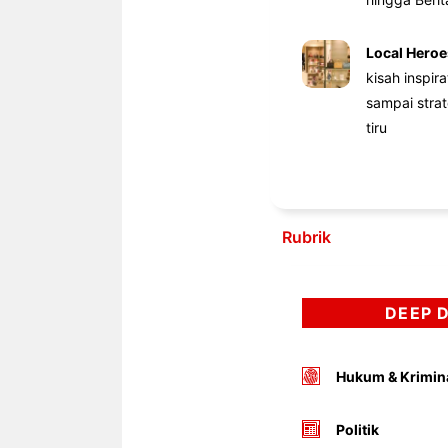
Local Heroe
kisah inspir
sampai stra
tiru
Rubrik
DEEP 
Hukum & Krimin
Politik