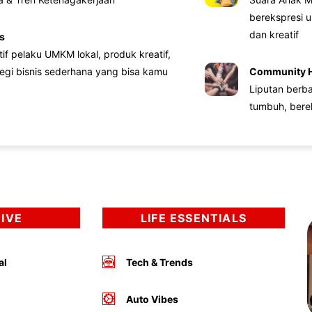
berekspresi u
dan kreatif
s
atif pelaku UMKM lokal, produk kreatif,
tegi bisnis sederhana yang bisa kamu
Community 
Liputan berb
tumbuh, bere
DIVE
LIFE ESSENTIALS
al
Tech & Trends
Auto Vibes