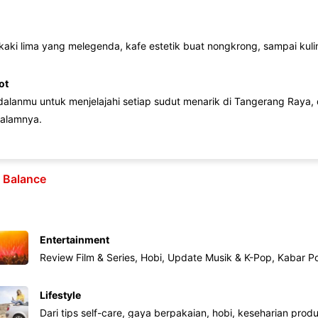
 kaki lima yang melegenda, kafe estetik buat nongkrong, sampai kuline
ot
lanmu untuk menjelajahi setiap sudut menarik di Tangerang Raya, d
alamnya.
e Balance
Entertainment
Review Film & Series, Hobi, Update Musik & K-Pop, Kabar P
Lifestyle
Dari tips self-care, gaya berpakaian, hobi, keseharian produk