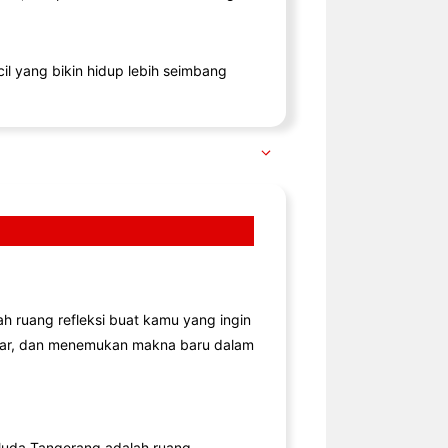
il yang bikin hidup lebih seimbang
lah ruang refleksi buat kamu yang ingin
jar, dan menemukan makna baru dalam
uda Tangerang adalah ruang