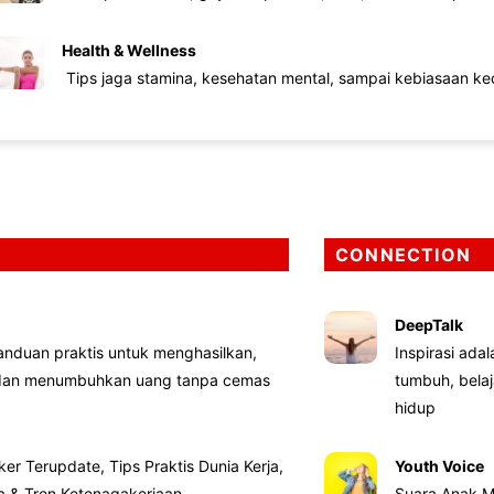
Health & Wellness
Tips jaga stamina, kesehatan mental, sampai kebiasaan kec
CONNECTION
DeepTalk
nduan praktis untuk menghasilkan,
Inspirasi ada
 dan menumbuhkan uang tanpa cemas
tumbuh, bela
hidup
ker Terupdate, Tips Praktis Dunia Kerja,
Youth Voice
ta & Tren Ketenagakerjaan
Suara Anak M