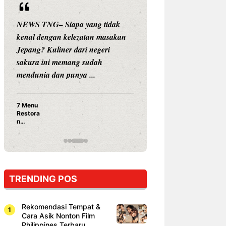
NEWS TNG– Siapa yang tidak
NEWS TNG– Siap
kenal dengan kelezatan masakan
nama besar di dun
Jepang? Kuliner dari negeri
Nunung Srimulat 
sakura ini memang sudah
Prasetyo, kini m
mendunia dan punya ...
kuliner dengan ...
7 Menu
Nunung S
Restora
Prasetyo
n
Ayam Pa
Jepang
15 Ribu,
yang
Mami Bik
Wajib
Dicoba,
Bukan
Cuma
TRENDING POS
Sushi!
Rekomendasi Tempat &
Cara Asik Nonton Film
Philippines Terbaru