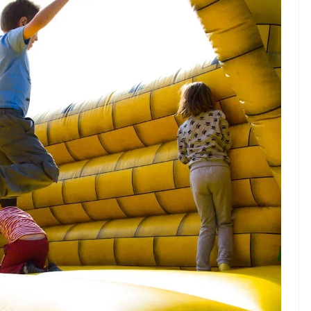
ndung –
NEWS TNG– Pernah gak sih
antian tahun
kamu mulai ngerjain sesuatu cuma
ll you can eat
buat iseng-iseng, eh ternyata malah
u Can Eat Bandung
jadi peluang bisnis yang
.
menguntungkan? ...
 2026, Kakkoii
Dari Iseng Jadi Cuan: Kisah
 Hadirkan Pesta All
TUM_ATUL yang Ubah
 Eat Mulai Rp
Hampers Jadi Bisnis Kece
0