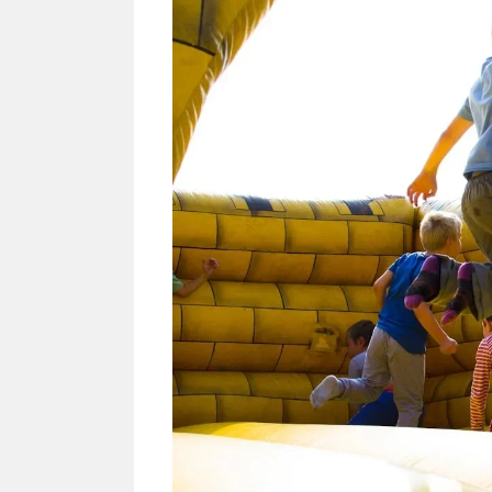
NEWS TNG– Siapa sangka, dua
NEWS TNG– Ba
nama besar di dunia hiburan,
Menyambut perg
Nunung Srimulat dan Vicky
2026, restoran a
Prasetyo, kini merambah dunia
Kakkoii All Yo
kuliner dengan ...
menghadirkan ..
Nunung Srimulat & Vicky
Sambut
Prasetyo Buka Restoran
Bandung
Ayam Panggang! Cuma Rp
You Can
15 Ribu, Resep Rahasia
145.00
Mami Bikin Nagih!