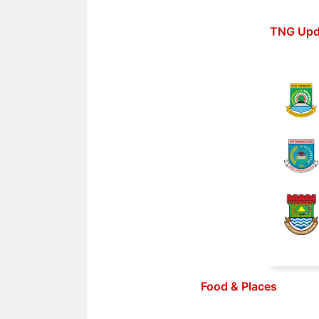
Langsung
ke
TNG Upd
isi
Food & Places