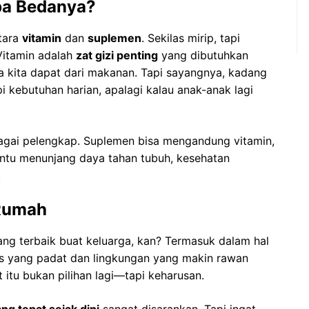
pa Bedanya?
tara
vitamin
dan
suplemen
. Sekilas mirip, tapi
Vitamin adalah
zat gizi penting
yang dibutuhkan
ya kita dapat dari makanan. Tapi sayangnya, kadang
kebutuhan harian, apalagi kalau anak-anak lagi
bagai pelengkap. Suplemen bisa mengandung vitamin,
bantu menunjang daya tahan tubuh, kesehatan
.
 Rumah
ang terbaik buat keluarga, kan? Termasuk dalam hal
as yang padat dan lingkungan yang makin rawan
 itu bukan pilihan lagi—tapi keharusan.
ng tepat sejak dini
sangat disarankan. Tapi ingat,