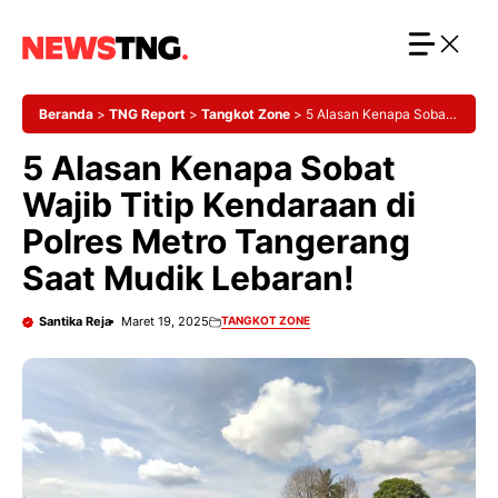
Langsung
ke
isi
Beranda
>
TNG Report
>
Tangkot Zone
>
5 Alasan Kenapa Sobat
Wajib Titip Kendaraan di Polres Metro Tangerang Saat Mudik
5 Alasan Kenapa Sobat
Lebaran!
Wajib Titip Kendaraan di
Polres Metro Tangerang
Saat Mudik Lebaran!
Santika Reja
Maret 19, 2025
TANGKOT ZONE