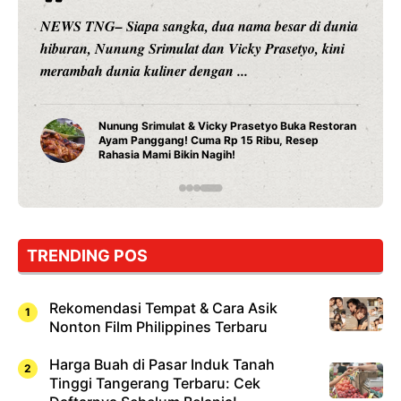
Siapa sangka, dua nama besar di dunia
NEWS TNG– Ban
nung Srimulat dan Vicky Prasetyo, kini
tahun 2026, rest
nia kuliner dengan ...
Can Eat Bandun
nung Srimulat & Vicky Prasetyo Buka Restoran
Sambut
am Panggang! Cuma Rp 15 Ribu, Resep
All You
hasia Mami Bikin Nagih!
TRENDING POS
Rekomendasi Tempat & Cara Asik
Nonton Film Philippines Terbaru
Harga Buah di Pasar Induk Tanah
Tinggi Tangerang Terbaru: Cek