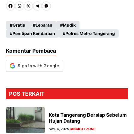
Fa
W
X
Te
M
ce
ha
le
es
Gratis
Lebaran
Mudik
b
ts
gr
se
Penitipan Kendaraan
Polres Metro Tangerang
o
A
a
n
o
p
m
g
Komentar Pembaca
k
p
er
POS TERKAIT
Kota Tangerang Bersiap Sebelum
Hujan Datang
Nov. 4, 2025
TANGKOT ZONE