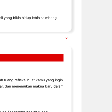
il yang bikin hidup lebih seimbang
lah ruang refleksi buat kamu yang ingin
jar, dan menemukan makna baru dalam
uda Tangerang adalah ruang