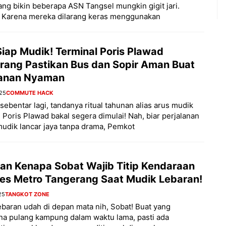
ang bikin beberapa ASN Tangsel mungkin gigit jari.
 Karena mereka dilarang keras menggunakan
iap Mudik! Terminal Poris Plawad
rang Pastikan Bus dan Sopir Aman Buat
lanan Nyaman
025
COMMUTE HACK
sebentar lagi, tandanya ritual tahunan alias arus mudik
 Poris Plawad bakal segera dimulai! Nah, biar perjalanan
udik lancar jaya tanpa drama, Pemkot
san Kenapa Sobat Wajib Titip Kendaraan
lres Metro Tangerang Saat Mudik Lebaran!
25
TANGKOT ZONE
baran udah di depan mata nih, Sobat! Buat yang
a pulang kampung dalam waktu lama, pasti ada