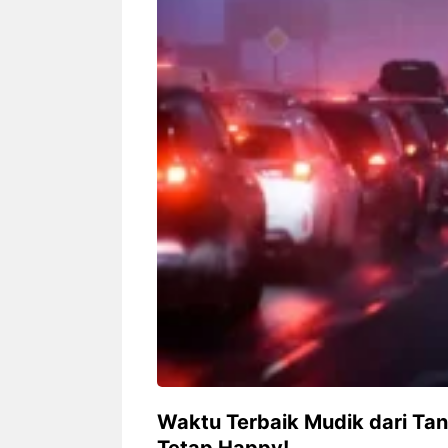
Siapa sangka, dua nama besar di
Bandung – Meny
dunia hiburan, Nunung Srimulat
tahun 2026, rest
dan Vicky Prasetyo, kini merambah
eat Kakkoii All
dunia kuliner dengan membuka
Bandung mengh
restoran ...
penawaran spesia
Nunung Srimulat & Vicky
Sambut
Prasetyo Buka Restoran
Bandung
Ayam Panggang! Cuma Rp
You Can
15 Ribu, Resep Rahasia
145.00
Mami Bikin Nagih!
Waktu Terbaik Mudik dari Ta
Tetap Happy!