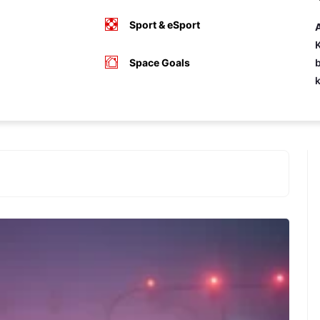
Sport & eSport
A
K
Space Goals
b