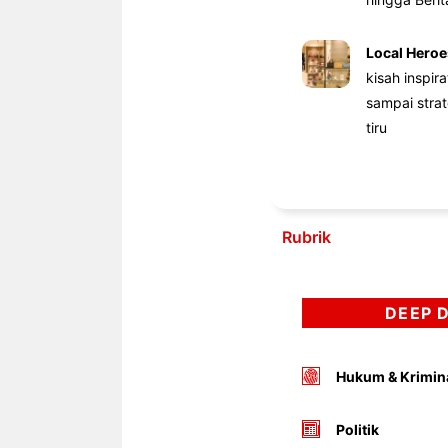
Local Heroe
kisah inspir
sampai stra
tiru
Rubrik
DEEP 
Hukum & Krimin
Politik