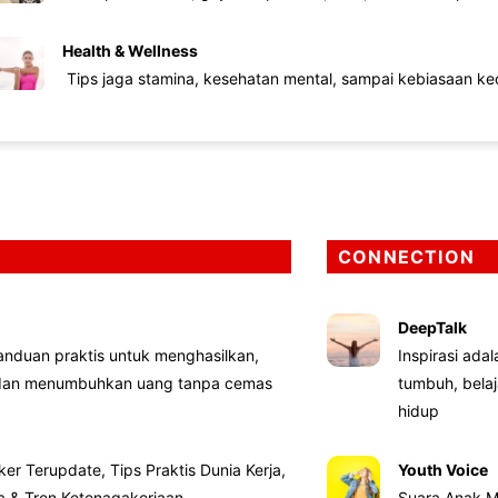
Health & Wellness
Tips jaga stamina, kesehatan mental, sampai kebiasaan kec
CONNECTION
DeepTalk
nduan praktis untuk menghasilkan,
Inspirasi ada
 dan menumbuhkan uang tanpa cemas
tumbuh, bela
hidup
ker Terupdate, Tips Praktis Dunia Kerja,
Youth Voice
ta & Tren Ketenagakerjaan
Suara Anak M