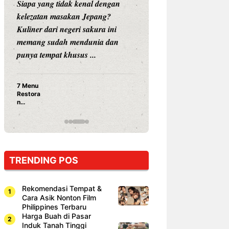
Siapa yang tidak kenal dengan
Siapa sangka, dua
kelezatan masakan Jepang?
dunia hiburan, N
Kuliner dari negeri sakura ini
dan Vicky Praset
memang sudah mendunia dan
dunia kuliner de
punya tempat khusus ...
restoran ...
7 Menu
Nunung S
Restora
Prasetyo
n
Ayam Pa
Jepang
15 Ribu,
yang
Mami Bik
Wajib
Dicoba,
Bukan
Cuma
TRENDING POS
Sushi!
Rekomendasi Tempat &
Cara Asik Nonton Film
Philippines Terbaru
Harga Buah di Pasar
Induk Tanah Tinggi