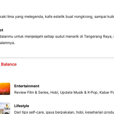
 kaki lima yang melegenda, kafe estetik buat nongkrong, sampai kuline
ot
lanmu untuk menjelajahi setiap sudut menarik di Tangerang Raya, d
alamnya.
e Balance
Entertainment
Review Film & Series, Hobi, Update Musik & K-Pop, Kabar P
Lifestyle
Dari tips self-care, gaya berpakaian, hobi, keseharian produk