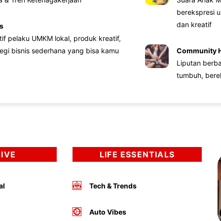
berekspresi u
dan kreatif
s
atif pelaku UMKM lokal, produk kreatif,
tegi bisnis sederhana yang bisa kamu
Community 
Liputan berb
tumbuh, bere
DIVE
LIFE ESSENTIALS
al
Tech & Trends
Auto Vibes