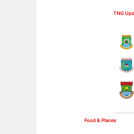
Langsung
ke
TNG Upd
isi
Food & Places