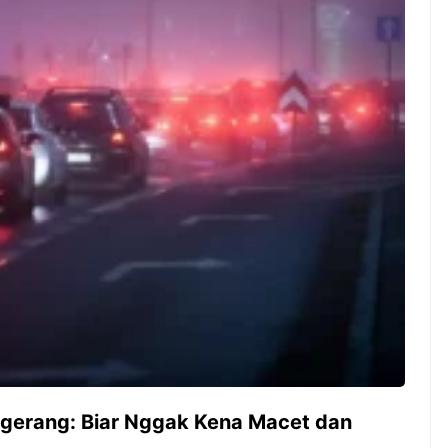
ambut pergantian
Pernah gak sih kamu mulai
oran all you can
ngerjain sesuatu cuma buat iseng-
 You Can Eat
iseng, eh ternyata malah jadi
adirkan
peluang bisnis yang
l ...
menguntungkan? Nah, itulah ...
 2026, Kakkoii
Dari Iseng Jadi Cuan: Kisah
 Hadirkan Pesta All
TUM_ATUL yang Ubah
 Eat Mulai Rp
Hampers Jadi Bisnis Kece
0
ngerang: Biar Nggak Kena Macet dan