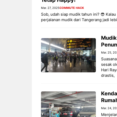
Mar. 27, 2025
COMMUTE HACK
Sob, udah siap mudik tahun ini? 😎 Kalau 
perjalanan mudik dari Tangerang jadi leb
Mudik
Penum
Mar. 25, 2
Suasana 
sesak ol
Hari Ray
drastis,
Kenda
Rumah
Mar. 24, 2
Menjelan