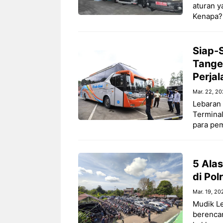
aturan y
Kenapa?
Siap-S
Tange
Perja
Mar. 22, 2
Lebaran 
Terminal
para pem
5 Ala
di Po
Mar. 19, 20
Mudik Le
berencan